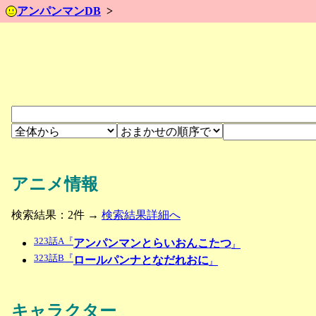
アンパンマンDB
アニメ情報
検索結果：2件 →
検索結果詳細へ
323話A『
アンパンマンとらいおんこたつ
』
323話B『
ロールパンナとなだれおに
』
キャラクター