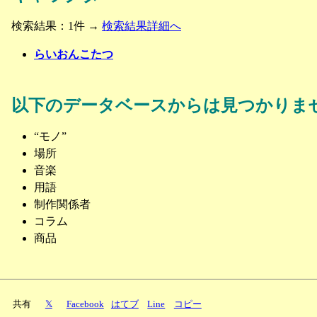
検索結果：1件 →
検索結果詳細へ
らいおんこたつ
以下のデータベースからは見つかりま
“モノ”
場所
音楽
用語
制作関係者
コラム
商品
共有
𝕏
Facebook
はてブ
Line
コピー