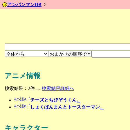
アンパンマンDB
アニメ情報
検索結果：2件 →
検索結果詳細へ
425話A『
チーズとちびぞうくん
』
425話B『
しょくぱんまんとトースターマン
』
キャラクター