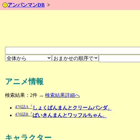
アンパンマンDB
アニメ情報
検索結果：2件 →
検索結果詳細へ
476話A『
しょくぱんまんとクリームパンダ
』
476話B『
ばいきんまんとワッフルちゃん
』
キャラクター