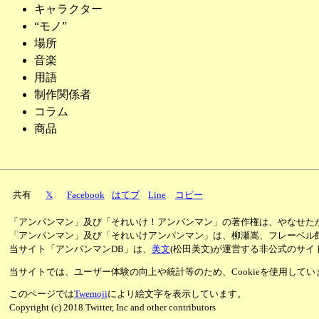
キャラクター
“モノ”
場所
音楽
用語
制作関係者
コラム
商品
共有
𝕏
Facebook
はてブ
Line
コピー
「アンパンマン」及び「それいけ！アンパンマン」の著作権は、やなせた
「アンパンマン」及び「それいけアンパンマン」は、柳瀬嵩、フレーベル
当サイト「アンパンマンDB」は、
美文
(松田美文)が運営する非公式のサイ
当サイトでは、ユーザー体験の向上や統計等のため、Cookieを使用して
このページでは
Twemoji
により絵文字を表示しています。
Copyright (c) 2018 Twitter, Inc and other contributors