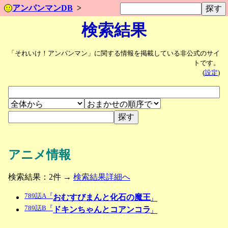
アンパンマンDB
検索結果
「それいけ！アンパンマン」に関する情報を掲載している非公式のサイ
トです。
(
設定
)
アニメ情報
検索結果：2件 →
検索結果詳細へ
789話A『
おむすびまんと化石の魔王
』
789話B『
ドキンちゃんとコアンコラ
』