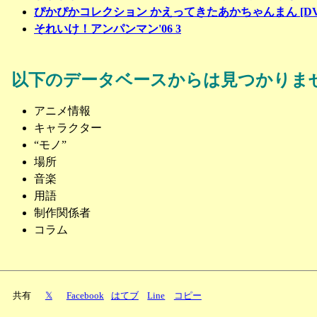
ぴかぴかコレクション かえってきたあかちゃんまん [DV
それいけ！アンパンマン'06 3
以下のデータベースからは見つかりま
アニメ情報
キャラクター
“モノ”
場所
音楽
用語
制作関係者
コラム
共有
𝕏
Facebook
はてブ
Line
コピー