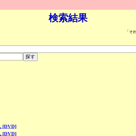
検索結果
「そ
DVD]
DVD]