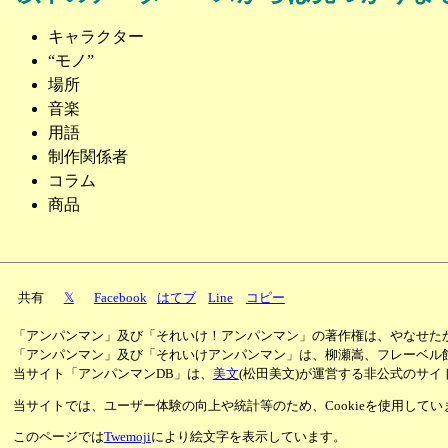
キャラクター
“モノ”
場所
音楽
用語
制作関係者
コラム
商品
共有
𝕏
Facebook
はてブ
Line
コピー
「アンパンマン」及び「それいけ！アンパンマン」の著作権は、やなせた
「アンパンマン」及び「それいけアンパンマン」は、柳瀬嵩、フレーベル
当サイト「アンパンマンDB」は、
美文
(松田美文)が運営する非公式のサイ
当サイトでは、ユーザー体験の向上や統計等のため、Cookieを使用して
このページでは
Twemoji
により絵文字を表示しています。