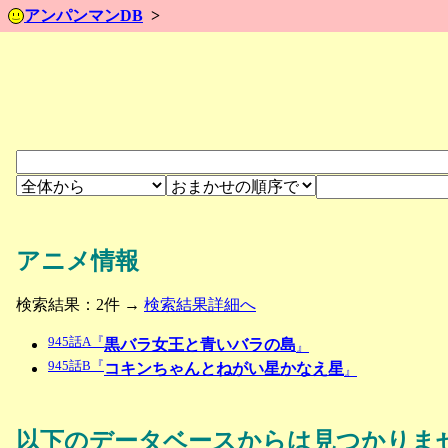
アンパンマンDB
アニメ情報
検索結果：2件 →
検索結果詳細へ
945話A『
黒バラ女王と青いバラの島
』
945話B『
コキンちゃんとねがい星かなえ星
』
以下のデータベースからは見つかりま