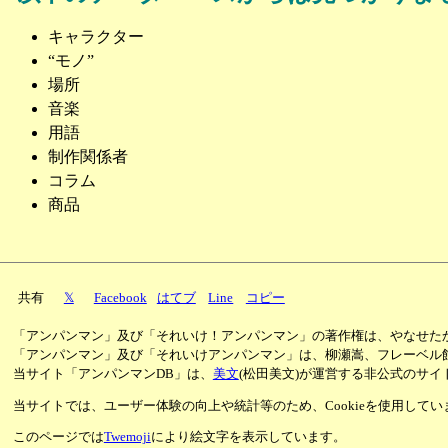
キャラクター
“モノ”
場所
音楽
用語
制作関係者
コラム
商品
共有
𝕏
Facebook
はてブ
Line
コピー
「アンパンマン」及び「それいけ！アンパンマン」の著作権は、やなせた
「アンパンマン」及び「それいけアンパンマン」は、柳瀬嵩、フレーベル
当サイト「アンパンマンDB」は、
美文
(松田美文)が運営する非公式のサイ
当サイトでは、ユーザー体験の向上や統計等のため、Cookieを使用して
このページでは
Twemoji
により絵文字を表示しています。