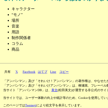
キャラクター
“モノ”
場所
音楽
用語
制作関係者
コラム
商品
共有
𝕏
Facebook
はてブ
Line
コピー
「アンパンマン」及び「それいけ！アンパンマン」の著作権は、やなせた
「アンパンマン」及び「それいけアンパンマン」は、柳瀬嵩、フレーベル
当サイト「アンパンマンDB」は、
美文
(松田美文)が運営する非公式のサイ
当サイトでは、ユーザー体験の向上や統計等のため、Cookieを使用して
このページでは
Twemoji
により絵文字を表示しています。