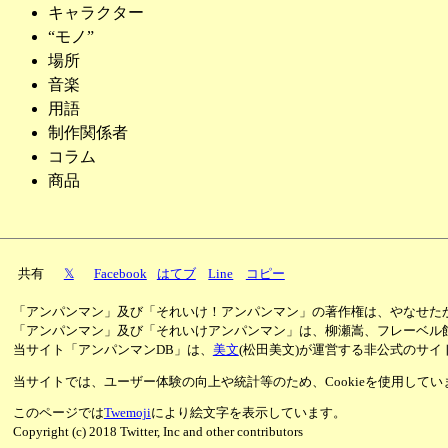
キャラクター
“モノ”
場所
音楽
用語
制作関係者
コラム
商品
共有
𝕏
Facebook
はてブ
Line
コピー
「アンパンマン」及び「それいけ！アンパンマン」の著作権は、やなせた
「アンパンマン」及び「それいけアンパンマン」は、柳瀬嵩、フレーベル
当サイト「アンパンマンDB」は、
美文
(松田美文)が運営する非公式のサイ
当サイトでは、ユーザー体験の向上や統計等のため、Cookieを使用して
このページでは
Twemoji
により絵文字を表示しています。
Copyright (c) 2018 Twitter, Inc and other contributors