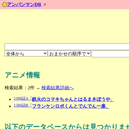
アンパンマンDB
アニメ情報
検索結果：2件 →
検索結果詳細へ
1306話A『
鉄火のコマキちゃんとはるまきぼうや
』
1306話B『
フランケンロボくんとでんでん一座
』
以下のデータベースからは見つかりま