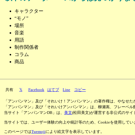
キャラクター
“モノ”
場所
音楽
用語
制作関係者
コラム
商品
共有
𝕏
Facebook
はてブ
Line
コピー
「アンパンマン」及び「それいけ！アンパンマン」の著作権は、やなせた
「アンパンマン」及び「それいけアンパンマン」は、柳瀬嵩、フレーベル
当サイト「アンパンマンDB」は、
美文
(松田美文)が運営する非公式のサイ
当サイトでは、ユーザー体験の向上や統計等のため、Cookieを使用して
このページでは
Twemoji
により絵文字を表示しています。