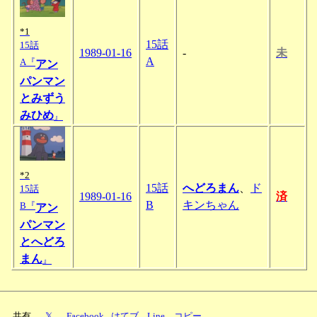
*1
15話
15話
1989-01-16
-
未
A
A『
アン
パンマン
とみずう
みひめ
』
*2
15話
へどろまん
、
ド
15話
1989-01-16
済
B
キンちゃん
B『
アン
パンマン
とへどろ
まん
』
共有
𝕏
Facebook
はてブ
Line
コピー