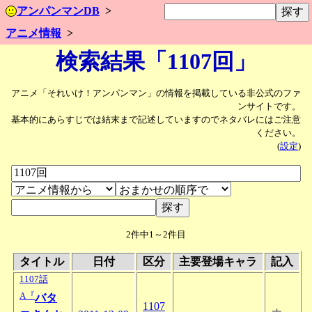
アンパンマンDB
アニメ情報
検索結果「1107回」
アニメ「それいけ！アンパンマン」の情報を掲載している非公式のファ
ンサイトです。
基本的にあらすじでは結末まで記述していますのでネタバレにはご注意
ください。
(
設定
)
2件中1～2件目
タイトル
日付
区分
主要登場キャラ
記入
1107話
A『
バタ
1107