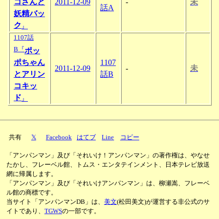
コさんと
2011-12-09
-
未
話A
妖精バッ
ク
』
1107話
B『
ポッ
ポちゃん
1107
2011-12-09
-
未
とアリン
話B
コキッ
ド
』
共有
𝕏
Facebook
はてブ
Line
コピー
「アンパンマン」及び「それいけ！アンパンマン」の著作権は、やなせ
たかし、フレーベル館、トムス・エンタテインメント、日本テレビ放送
網に帰属します。
「アンパンマン」及び「それいけアンパンマン」は、柳瀬嵩、フレーベ
ル館の商標です。
当サイト「アンパンマンDB」は、
美文
(松田美文)が運営する非公式のサ
イトであり、
TGWS
の一部です。