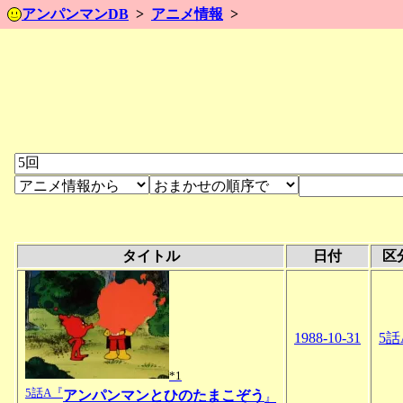
アンパンマンDB
アニメ情報
タイトル
日付
区
1988-10-31
5話
*1
5話A『
アンパンマンとひのたまこぞう
』