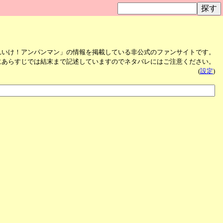
れいけ！アンパンマン」の情報を掲載している非公式のファンサイトです。
にあらすじでは結末まで記述していますのでネタバレにはご注意ください。
(
設定
)