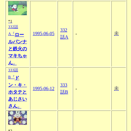
*1
332話
332
1995-06-05
-
未
A『
ロー
話A
ルパンナ
と鉄火の
マキちゃ
ん
』
333話
B『
ド
ン・キ・
333
1995-06-12
-
未
ホタテと
話B
あじさい
さん
』
*2