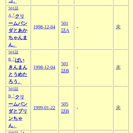
コ
』
501話
A『
クリ
ームパン
501
1998-12-04
-
未
ダとあか
話A
ちゃんま
ん
』
501話
B『
ばい
501
きんまん
1998-12-04
-
未
話B
とうめた
ろう
』
505話
B『
クリ
ームパン
505
1999-01-22
-
未
ダとプリ
話B
ンちゃ
ん
』
506話『