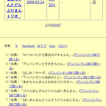
2000-03-24
-
未
んとどん
話A
ぶりまん
トリオ
』
1
|2|
3
|
4
|
5
|
6
|
7
共有
𝕏
Facebook
はてブ
Line
コピー
*
出典：『ロールパンナと鉄火のマキちゃん』
(
アンパンマンDBで
調べる
)
*
出典：『アンパンマンとすすきちゃん』
(
アンパンマンDBで調べ
る
)
*
出典：『はしれ！チーズ』
(
アンパンマンDBで調べる
)
*
出典：『アンパンマンとゆめのくに』
(
アンパンマンDBで調べる
)
*
出典：『あかちゃんまんとかみなりピカタン』
(
アンパンマンDB
で調べる
)
*
出典：『ジャムおじさんとジャムばいきんまん』
(
アンパンマン
DBで調べる
)
*
出典：『ばいきんまんとへんそうジャムおじさん』
(
アンパンマン
DBで調べる
)