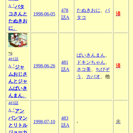
A『
バタ
478
たぬきおに
、
バ
コさんと
1998-06-05
済
話A
タコ
たぬきお
に
』
*6
ばいきんまん
、
481話
481
ドキンちゃん
、
1998-06-26
済
A『
ジャ
話A
ネコ美
、
ちびぞ
ムおじさ
う
、
カバオ
、他
んとジャ
ムばいき
んまん
』
483話
A『
アン
パンマン
483
1998-07-10
-
未
とリトル
話A
ジョーカ