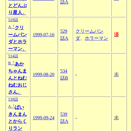
話A
とどんぶ
り星人
』
529話
A『
クリ
529
クリームパン
ームパン
1999-07-16
済
話A
ダ
、
ホラーマン
ダとホラ
ーマン
』
534話
B『
あか
ちゃんま
534
1999-08-20
-
未
んとねむ
話B
ねむおじ
さん
』
539話
A『
ばい
きんまん
539
1999-09-24
-
未
とからく
話A
りラン