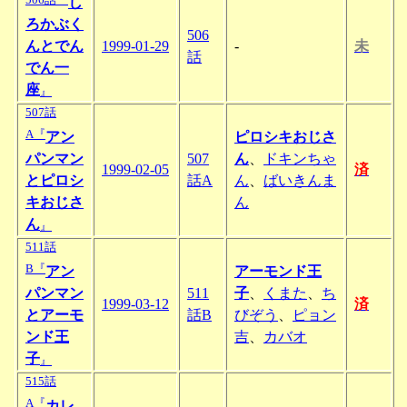
し
ろかぶく
506
んとでん
1999-01-29
-
未
話
でん一
座
』
507話
A『
アン
ピロシキおじさ
パンマン
507
ん
、
ドキンちゃ
1999-02-05
済
とピロシ
話A
ん
、
ばいきんま
キおじさ
ん
ん
』
511話
B『
アン
アーモンド王
パンマン
511
子
、
くまた
、
ち
1999-03-12
済
とアーモ
話B
びぞう
、
ピョン
ンド王
吉
、
カバオ
子
』
515話
A『
カレ