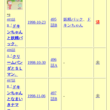
*9
495
妖精バック
、
ド
495話
1998-10-23
済
話B
キンちゃん
B『
ドキ
ンちゃん
と妖精バ
ック
』
496話
A『
クリ
496
ームパン
1998-10-30
-
未
話A
ダとＳＬ
マン
』
497話
B『
ドキ
ンちゃん
497
1998-11-06
-
未
となまい
話B
きナマ