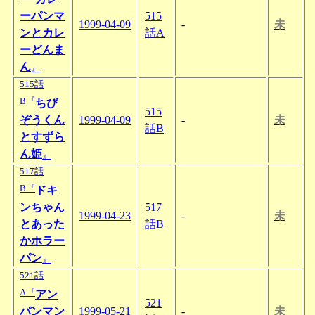
ーパンマ
515
1999-04-09
-
未
ンとカレ
話A
ーどんま
ん
』
515話
B『
ちび
515
ぞうくん
1999-04-09
-
未
話B
とすずら
ん姫
』
517話
B『
ドキ
ンちゃん
517
1999-04-23
-
未
とあった
話B
かホラー
パン
』
521話
A『
アン
521
パンマン
1999-05-21
-
未