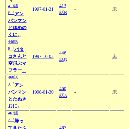
*4
413
413話
1997-01-31
-
未
話B
B『
アン
パンマン
とゆめの
くに
』
446話
B『
バタ
446
コさんと
1997-10-03
-
未
話B
空飛ぶマ
フラー
』
460話
A『
アン
460
パンマン
1998-01-30
-
未
話A
とたぬき
おに
』
467話
A『
帰っ
てきたふ
467