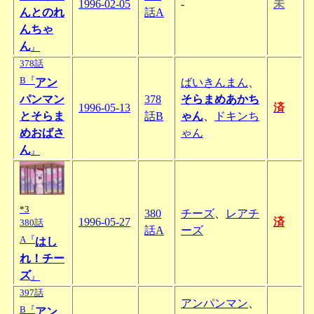
1996-02-05
-
未
んとのれ
話A
んちゃ
ん
』
378話
B『
アン
ばいきんまん
、
パンマン
378
そらまめあかち
1996-05-13
済
とそらま
話B
ゃん
、
ドキンち
めおばさ
ゃん
ん
』
*3
380
チーズ
、
レアチ
1996-05-27
済
380話
話A
ーズ
A『
はし
れ！チー
ズ
』
397話
アンパンマン
、
B『
アン