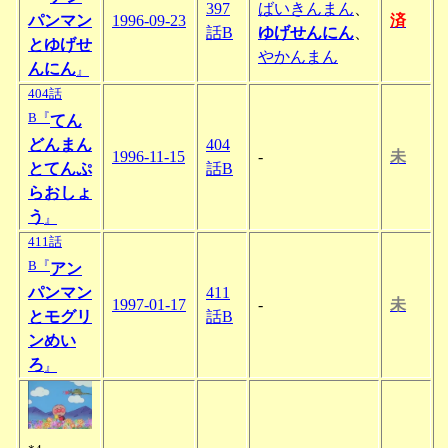
397
ばいきんまん
、
パンマン
1996-09-23
済
話B
ゆげせんにん
、
とゆげせ
やかんまん
んにん
』
404話
B『
てん
どんまん
404
1996-11-15
-
未
とてんぷ
話B
らおしょ
う
』
411話
B『
アン
パンマン
411
1997-01-17
-
未
とモグリ
話B
ンめい
ろ
』