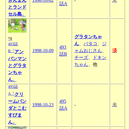
きんまん
1998-10-02
-
未
話A
とランド
セル島
』
グラタンちゃ
*8
ん
、
バタコ
、
ジ
493話
493
1998-10-09
ャムおじさん
、
済
B『
アン
話B
チーズ
、
ドキン
パンマン
ちゃん
、他
とグラタ
ンちゃ
ん
』
495話
A『
クリ
ームパン
495
1998-10-23
-
未
ダとこむ
話A
すびま
ん
』