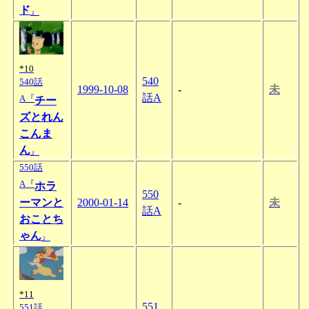
ド
』
*10
540
540話
1999-10-08
-
未
話A
A『
チー
ズとれん
こんま
ん
』
550話
A『
ホラ
550
ーマンと
2000-01-14
-
未
話A
おことち
ゃん
』
*11
551
551話