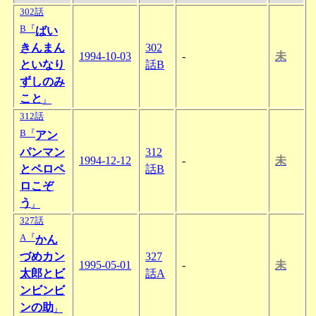
302話
B『
ばい
きんまん
302
1994-10-03
-
未
といなり
話B
ずしのみ
こと
』
312話
B『
アン
パンマン
312
1994-12-12
-
未
とペロペ
話B
ロこぞ
う
』
327話
A『
かん
づめカン
327
1995-05-01
-
未
太郎とビ
話A
ンビンビ
ンの助
』