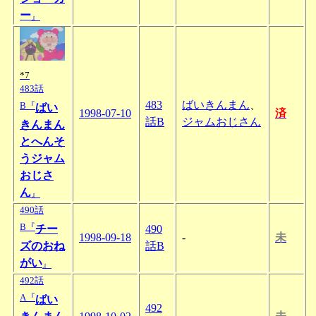
ー
』
*7
483話
483
ばいきんまん
、
B『
ばい
1998-07-10
済
話B
ジャムおじさん
きんまん
とへんそ
うジャム
おじさ
ん
』
490話
B『
チー
490
1998-09-18
-
未
ズのおね
話B
がい
』
492話
A『
ばい
492