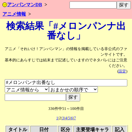
アンパンマンDB
アニメ情報
検索結果「#メロンパンナ出
番なし」
アニメ「それいけ！アンパンマン」の情報を掲載している非公式のファ
ンサイトです。
基本的にあらすじでは結末まで記述していますのでネタバレにはご注意
ください。
(
設定
)
336件中51～100件目
1
|2|
3
|
4
|
5
|
6
|
7
タイトル
日付
区分
主要登場キャラ
記入