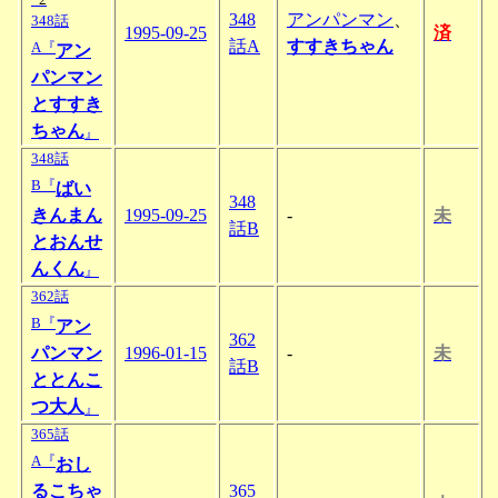
348
アンパンマン
、
348話
1995-09-25
済
話A
すすきちゃん
A『
アン
パンマン
とすすき
ちゃん
』
348話
B『
ばい
348
きんまん
1995-09-25
-
未
話B
とおんせ
んくん
』
362話
B『
アン
362
パンマン
1996-01-15
-
未
話B
ととんこ
つ大人
』
365話
A『
おし
るこちゃ
365