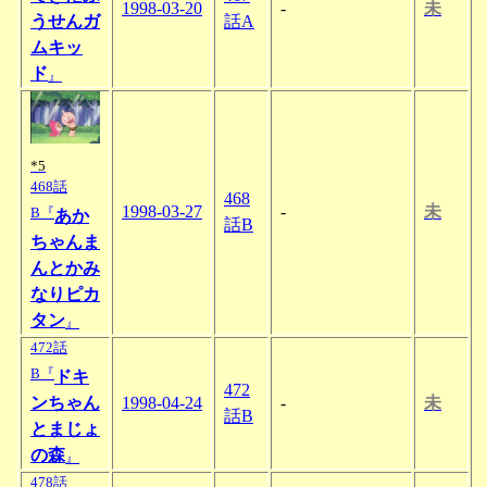
1998-03-20
-
未
うせんガ
話A
ムキッ
ド
』
*5
468話
468
1998-03-27
-
未
B『
あか
話B
ちゃんま
んとかみ
なりピカ
タン
』
472話
B『
ドキ
472
ンちゃん
1998-04-24
-
未
話B
とまじょ
の森
』
478話