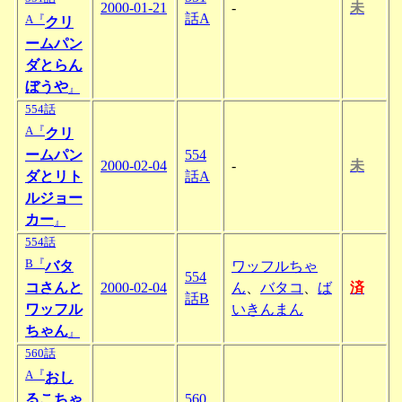
2000-01-21
-
未
話A
A『
クリ
ームパン
ダとらん
ぼうや
』
554話
A『
クリ
ームパン
554
2000-02-04
-
未
ダとリト
話A
ルジョー
カー
』
554話
B『
バタ
ワッフルちゃ
554
コさんと
2000-02-04
ん
、
バタコ
、
ば
済
話B
ワッフル
いきんまん
ちゃん
』
560話
A『
おし
るこちゃ
560