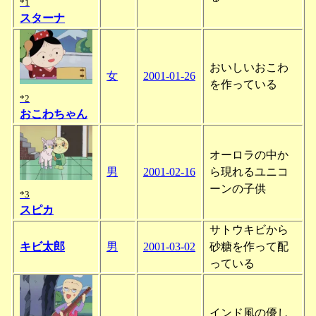
*1
スターナ
おいしいおこわ
女
2001-01-26
を作っている
*2
おこわちゃん
オーロラの中か
男
2001-02-16
ら現れるユニコ
ーンの子供
*3
スピカ
サトウキビから
キビ太郎
男
2001-03-02
砂糖を作って配
っている
インド風の優し