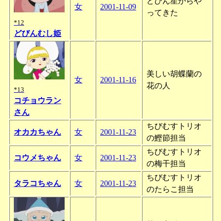
どびん星からや
女
2001-11-09
ってきた
*12
どびんむし姫
美しい胡蝶蘭の
女
2001-11-16
花の人
*13
コチョウラン
さん
ちびむすトリオ
オカカちゃん
女
2001-11-23
の鰹節担当
ちびむすトリオ
コウメちゃん
女
2001-11-23
の梅干担当
ちびむすトリオ
タラコちゃん
女
2001-11-23
のたらこ担当