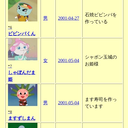
石焼ビビンバを
男
2001-04-27
作っている
*6
ビビンバくん
シャボン玉城の
女
2001-05-04
お姫様
*7
しゃぼんだま
姫
ます寿司を作っ
男
2001-05-04
ています
*8
ますずしまん