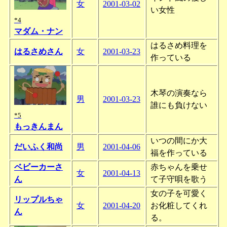
女
2001-03-02
い女性
*4
マダム・ナン
はるさめ料理を
はるさめさん
女
2001-03-23
作っている
木琴の演奏なら
男
2001-03-23
誰にも負けない
*5
もっきんまん
いつの間にか大
だいふく和尚
男
2001-04-06
福を作っている
ベビーカーさ
赤ちゃんを乗せ
女
2001-04-13
ん
て子守唄を歌う
女の子を可愛く
リップルちゃ
女
2001-04-20
お化粧してくれ
ん
る。