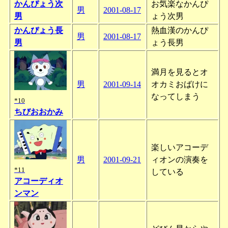
かんぴょう次
お気楽なかんぴ
男
2001-08-17
男
ょう次男
かんぴょう長
熱血漢のかんぴ
男
2001-08-17
男
ょう長男
満月を見るとオ
男
2001-09-14
オカミおばけに
なってしまう
*10
ちびおおかみ
楽しいアコーデ
男
2001-09-21
ィオンの演奏を
*11
している
アコーディオ
ンマン