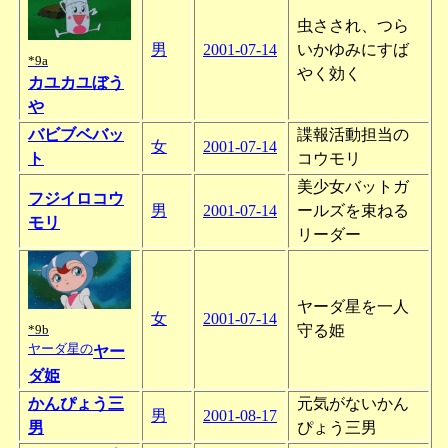
虫さされ、つら
男
2001-07-14
いかゆみにすば
*9a
やく効く
カユカユぼう
や
バビブベバッ
諜報活動担当の
女
2001-07-14
ト
コウモリ
美少女バットガ
フジイロコウ
男
2001-07-14
ールズを束ねる
モリ
リーダー
ヤーダ星を一人
女
2001-07-14
守る姫
*9b
ヤーダ星の
ヤー
ダ姫
かんぴょう三
元気がないかん
男
2001-08-17
男
ぴょう三男