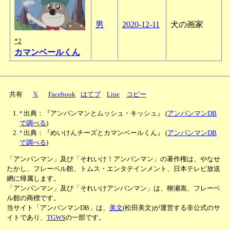
男
2020-12-11
犬の画家
*2
カマンベールくん
共有
𝕏
Facebook
はてブ
Line
コピー
*
出典：『アンパンマンとムッシュ・キッシュ』
(
アンパンマンDB
で調べる
)
*
出典：『めいけんチーズとカマンベールくん』
(
アンパンマンDB
で調べる
)
「アンパンマン」及び「それいけ！アンパンマン」の著作権は、やなせ
たかし、フレーベル館、トムス・エンタテインメント、日本テレビ放送
網に帰属します。
「アンパンマン」及び「それいけアンパンマン」は、柳瀬嵩、フレーベ
ル館の商標です。
当サイト「アンパンマンDB」は、
美文
(松田美文)が運営する非公式のサ
イトであり、
TGWS
の一部です。