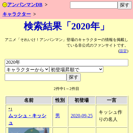
アンパンマンDB
キャラクター
検索結果「2020年」
アニメ「それいけ！アンパンマン」登場のキャラクターの情報を掲載し
ている非公式のファンサイトです。
(
設定
)
2件中1～2件目
名前
性別
初登場
一言
*1
キッシュ作
ムッシュ・キッシ
男
2020-09-25
りの名人
ュ