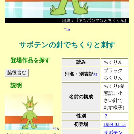
*1a
サボテンの針でちくりと刺す
登場作品を探す
読み
ちくりん
ブラック
別名・別表記
*2
ちくりん
説明
ちくり(擬
態語。小
名前の構成
さい針で
刺す様子)
性別
？
初登場
1989-03-13
*1b
サボテン