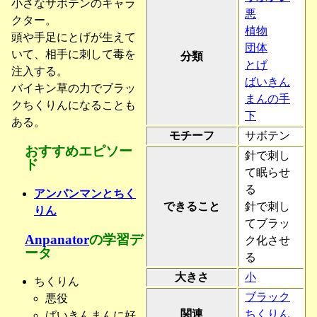
小さなサボテンのキャラ
悪
クター。
植物
頭や手足にとげが生えて
団体
いて、相手に刺して毒を
分類
とげ
注入する。
ばいきん
バイキン草の力でブラッ
まんの手
クちくりんになることも
下
ある。
モチーフ
サボテン
おすすめエピソー
針で刺し
ド
て眠らせ
る
アンパンマンとちく
できること
針で刺し
りん
てブラッ
Anpanator
の学習デ
ク化させ
ータ
る
大きさ
小
ちくりん
ブラック
悪役
関連
ちくりん
ばいきんまんに好