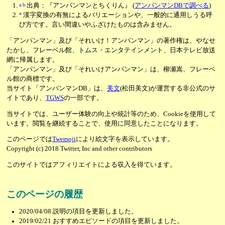
a
b
出典：『アンパンマンとちくりん』
(
アンパンマンDBで調べる
)
*
漢字変換の有無によるバリエーションや、一般的に通用しうる呼
び方です。言い間違いやふざけたものは含みません。
「アンパンマン」及び「それいけ！アンパンマン」の著作権は、やなせ
たかし、フレーベル館、トムス・エンタテインメント、日本テレビ放送
網に帰属します。
「アンパンマン」及び「それいけアンパンマン」は、柳瀬嵩、フレーベ
ル館の商標です。
当サイト「アンパンマンDB」は、
美文
(松田美文)が運営する非公式のサ
イトであり、
TGWS
の一部です。
当サイトでは、ユーザー体験の向上や統計等のため、Cookieを使用して
います。閲覧を継続することで、使用に同意したことになります。
このページでは
Twemoji
により絵文字を表示しています。
Copyright (c) 2018 Twitter, Inc and other contributors
このサイトではアフィリエイトによる収入を得ています。
このページの履歴
2020/04/08
説明の項目を更新しました。
2019/02/21
おすすめエピソードの項目を更新しました。