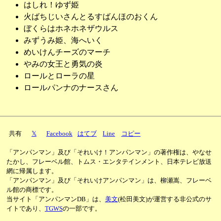
はしれ！ゆず姫
火ばちじいさんとるすばんほのおくん
ぼくらはホネホネザウルス
みずうみ姫、海へいく
めいけんチーズのマーチ
やみの女王と勇気の炎
ロールとローラの星
ロールパンナのナースさん
共有
𝕏
Facebook
はてブ
Line
コピー
「アンパンマン」及び「それいけ！アンパンマン」の著作権は、やなせ
たかし、フレーベル館、トムス・エンタテインメント、日本テレビ放送
網に帰属します。
「アンパンマン」及び「それいけアンパンマン」は、柳瀬嵩、フレーベ
ル館の商標です。
当サイト「アンパンマンDB」は、
美文
(松田美文)が運営する非公式のサ
イトであり、
TGWS
の一部です。