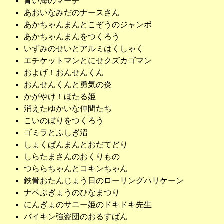
青い海のマーチ
あおいなみだのナースさん
あかちゃんまんとこぞうのジャンボ
あかちゃんまんをつくろう
いずみのせいとアルミはくしゃく
エチケットマンとにせクズカゴマン
およげ！おんせんくん
おんせんくんと勇気の炎
かがやけ！ほたる姫
消えたゆかいな仲間たち
こいのぼりをつくろう
ゴミラとふしぎ沼
しょくぱんまんとおだてどり
しらたまさんのおくりもの
つららちゃんとコキンちゃん
鉄骨おたんじょう日のローリングハリケーン
ナベぶぎょうのひなまつり
にんぎょのサニー姫のドキドキ先生
バイキン強盗団のおるすばん