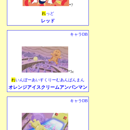
*7
れ
っど
レッド
キャラDB
*5c
れ
いんぼーあいすくりーむあんぱんまん
オレンジアイスクリームアンパンマン
キャラDB