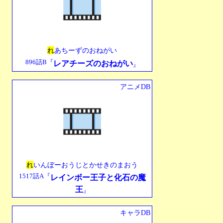
れ
あちーずのおねがい
896話B『
レアチーズのおねがい
』
アニメDB
れ
いんぼーおうじとかせきのまおう
1517話A『
レインボー王子と化石の魔
王
』
キャラDB