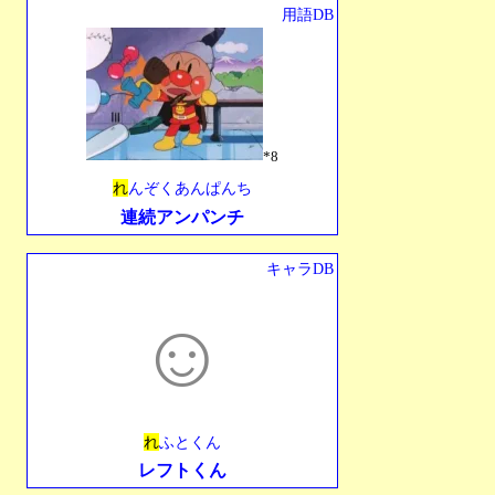
用語DB
*8
れ
んぞくあんぱんち
連続アンパンチ
キャラDB
☺︎
れ
ふとくん
レフトくん