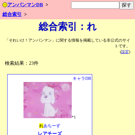
アンパンマンDB
総合索引
総合索引：れ
「それいけ！アンパンマン」に関する情報を掲載している非公式のサイ
トです。
(
設定
)
検索結果：23件
キャラDB
*1
れ
あちーず
レアチーズ