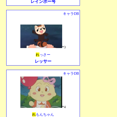
レインボー号
キャラDB
*3
れ
っさー
レッサー
キャラDB
*4
れ
もんちゃん