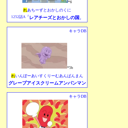
*6
れ
あちーずとおかしのくに
1252話A『
レアチーズとおかしの国
』
キャラDB
*5b
れ
いんぼーあいすくりーむあんぱんまん
グレープアイスクリームアンパンマン
キャラDB