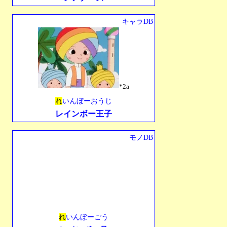
キャラDB
*2a
れ
いんぼーおうじ
レインボー王子
モノDB
れ
いんぼーごう