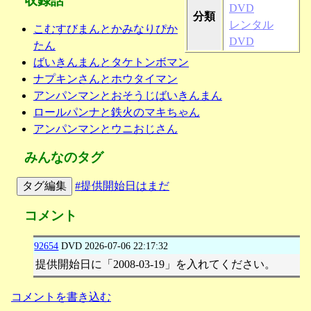
収録話
DVD
分類
レンタル
こむすびまんとかみなりぴか
DVD
たん
ばいきんまんとタケトンボマン
ナプキンさんとホウタイマン
アンパンマンとおそうじばいきんまん
ロールパンナと鉄火のマキちゃん
アンパンマンとウニおじさん
みんなのタグ
タグ編集
#提供開始日はまだ
コメント
92654
DVD
2026-07-06 22:17:32
提供開始日に「2008-03-19」を入れてください。
コメントを書き込む