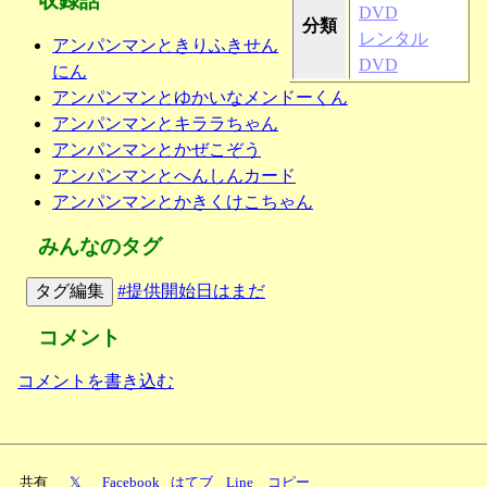
収録話
DVD
分類
レンタル
アンパンマンときりふきせん
DVD
にん
アンパンマンとゆかいなメンドーくん
アンパンマンとキララちゃん
アンパンマンとかぜこぞう
アンパンマンとへんしんカード
アンパンマンとかきくけこちゃん
みんなのタグ
タグ編集
#提供開始日はまだ
コメント
コメントを書き込む
共有
𝕏
Facebook
はてブ
Line
コピー