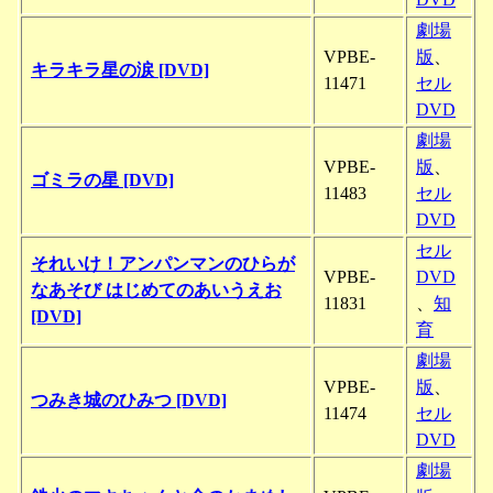
劇場
VPBE-
版
、
キラキラ星の涙 [DVD]
11471
セル
DVD
劇場
VPBE-
版
、
ゴミラの星 [DVD]
11483
セル
DVD
セル
それいけ！アンパンマンのひらが
VPBE-
DVD
なあそび はじめてのあいうえお
11831
、
知
[DVD]
育
劇場
VPBE-
版
、
つみき城のひみつ [DVD]
11474
セル
DVD
劇場