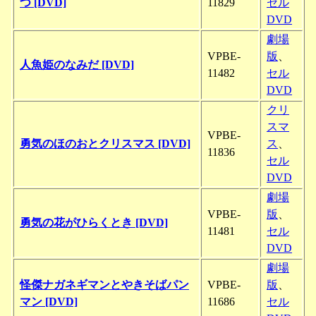
つ [DVD]
11829
セル
DVD
劇場
VPBE-
版
、
人魚姫のなみだ [DVD]
11482
セル
DVD
クリ
スマ
VPBE-
勇気のほのおとクリスマス [DVD]
ス
、
11836
セル
DVD
劇場
VPBE-
版
、
勇気の花がひらくとき [DVD]
11481
セル
DVD
劇場
怪傑ナガネギマンとやきそばパン
VPBE-
版
、
マン [DVD]
11686
セル