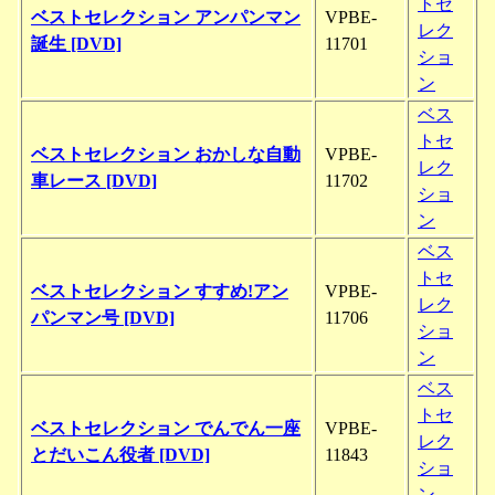
トセ
ベストセレクション アンパンマン
VPBE-
レク
誕生 [DVD]
11701
ショ
ン
ベス
トセ
ベストセレクション おかしな自動
VPBE-
レク
車レース [DVD]
11702
ショ
ン
ベス
トセ
ベストセレクション すすめ!アン
VPBE-
レク
パンマン号 [DVD]
11706
ショ
ン
ベス
トセ
ベストセレクション でんでん一座
VPBE-
レク
とだいこん役者 [DVD]
11843
ショ
ン