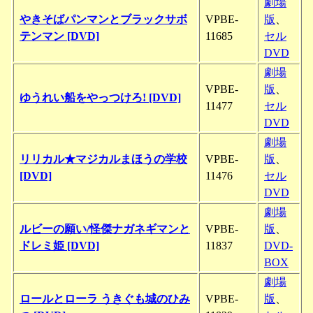
劇場
やきそばパンマンとブラックサボ
VPBE-
版
、
テンマン [DVD]
11685
セル
DVD
劇場
VPBE-
版
、
ゆうれい船をやっつけろ! [DVD]
11477
セル
DVD
劇場
リリカル★マジカルまほうの学校
VPBE-
版
、
[DVD]
11476
セル
DVD
劇場
ルビーの願い/怪傑ナガネギマンと
VPBE-
版
、
ドレミ姫 [DVD]
11837
DVD-
BOX
劇場
ロールとローラ うきぐも城のひみ
VPBE-
版
、