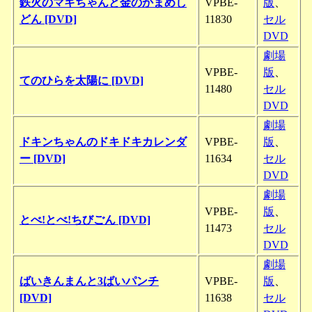
鉄火のマキちゃんと金のかまめし
VPBE-
版
、
どん [DVD]
11830
セル
DVD
劇場
VPBE-
版
、
てのひらを太陽に [DVD]
11480
セル
DVD
劇場
ドキンちゃんのドキドキカレンダ
VPBE-
版
、
ー [DVD]
11634
セル
DVD
劇場
VPBE-
版
、
とべ!とべ!ちびごん [DVD]
11473
セル
DVD
劇場
ばいきんまんと3ばいパンチ
VPBE-
版
、
[DVD]
11638
セル