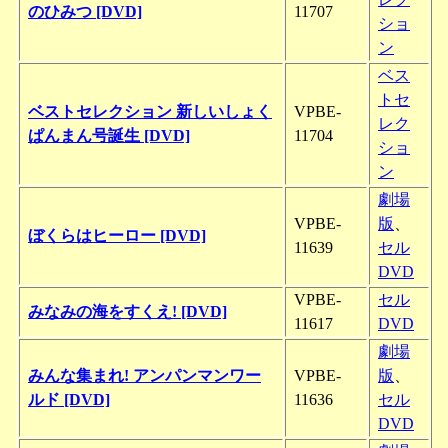
のひみつ [DVD]
11707
ショ
ン
ベス
トセ
ベストセレクション 新しいしょく
VPBE-
レク
ぱんまん号誕生 [DVD]
11704
ショ
ン
劇場
VPBE-
版
、
ぼくらはヒーロー [DVD]
11639
セル
DVD
VPBE-
セル
みなみの海をすくえ! [DVD]
11617
DVD
劇場
みんな集まれ! アンパンマンワー
VPBE-
版
、
ルド [DVD]
11636
セル
DVD