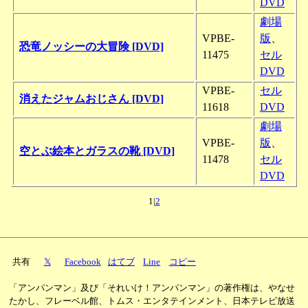
DVD
劇場
VPBE-
版
、
恐竜ノッシーの大冒険 [DVD]
11475
セル
DVD
VPBE-
セル
消えたジャムおじさん [DVD]
11618
DVD
劇場
VPBE-
版
、
空とぶ絵本とガラスの靴 [DVD]
11478
セル
DVD
1|
2
共有
𝕏
Facebook
はてブ
Line
コピー
「アンパンマン」及び「それいけ！アンパンマン」の著作権は、やなせ
たかし、フレーベル館、トムス・エンタテインメント、日本テレビ放送