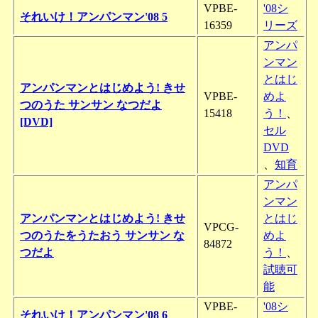
VPBE-
'08シ
それいけ！アンパンマン'08 5
16359
リーズ
アンパ
ンマン
とはじ
アンパンマンとはじめよう! きせ
VPBE-
めよ
つのうた サンサン なつだよ
15418
う！
、
[DVD]
セル
DVD
、
知育
アンパ
ンマン
アンパンマンとはじめよう! きせ
とはじ
VPCG-
つのうたをうたおう サンサン な
めよ
84872
つだよ
う！
、
試聴可
能
VPBE-
'08シ
それいけ！アンパンマン'08 6