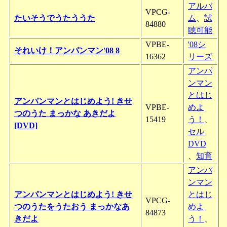
アルバ
VPCG-
たいそうでうたううた
ム
、
試
84880
聴可能
VPBE-
'08シ
それいけ！アンパンマン'08 8
16362
リーズ
アンパ
ンマン
とはじ
アンパンマンとはじめよう! きせ
VPBE-
めよ
つのうた まっかな あきだよ
15419
う！
、
[DVD]
セル
DVD
、
知育
アンパ
ンマン
アンパンマンとはじめよう! きせ
とはじ
VPCG-
つのうたをうたおう まっかなあ
めよ
84873
きだよ
う！
、