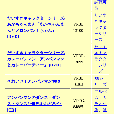
試聴可
能
だいす
だいすきキャラクターシリーズ/
きキャ
あかちゃんまん「あかちゃんま
VPBE-
ラクタ
んとメロンパンナちゃん」
13100
ーシリ
[DVD]
ーズ
だいす
だいすきキャラクターシリーズ/
きキャ
VPBE-
カレーパンマン「アンパンマン
ラクタ
13099
とカレーパーティー」 [DVD]
ーシリ
ーズ
VPBE-
'08シ
それいけ！アンパンマン'08 9
16363
リーズ
アルバ
アンパンマンのダンス・ダン
ム
、
カ
VPCG-
ス・ダンス2~世界をおどろう~
ラオケ
84885
[CD]
版
、
試