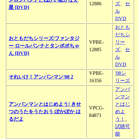
12886
ズ
、
セ
星 [DVD]
ル
DVD
おとも
だちシ
おともだちシリーズ/ファンタジ
VPBE-
リー
ー ロールパンナとタンポポちゃ
12885
ズ
、
セ
ん [DVD]
ル
DVD
VPBE-
'08シ
それいけ！アンパンマン'08 2
16356
リーズ
アンパ
ンマン
アンパンマンとはじめよう! きせ
とはじ
VPCG-
つのうたをうたおう ぽかぽか は
めよ
84871
るだよ
う！
、
試聴可
能