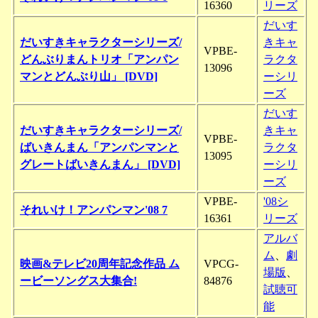
16360
リーズ
だいす
だいすきキャラクターシリーズ/
きキャ
VPBE-
どんぶりまんトリオ「アンパン
ラクタ
13096
マンとどんぶり山」 [DVD]
ーシリ
ーズ
だいす
だいすきキャラクターシリーズ/
きキャ
VPBE-
ばいきんまん「アンパンマンと
ラクタ
13095
グレートばいきんまん」 [DVD]
ーシリ
ーズ
VPBE-
'08シ
それいけ！アンパンマン'08 7
16361
リーズ
アルバ
ム
、
劇
映画&テレビ20周年記念作品 ム
VPCG-
場版
、
ービーソングス大集合!
84876
試聴可
能