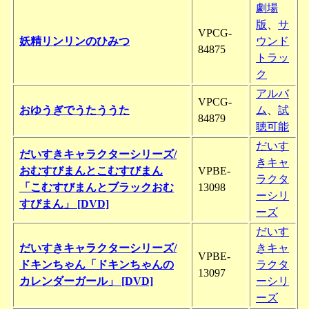
劇場
版
、
サ
VPCG-
妖精リンリンのひみつ
ウンド
84875
トラッ
ク
アルバ
VPCG-
おゆうぎでうたううた
ム
、
試
84879
聴可能
だいす
だいすきキャラクターシリーズ/
きキャ
おむすびまんとこむすびまん
VPBE-
ラクタ
「こむすびまんとブラックおむ
13098
ーシリ
すびまん」 [DVD]
ーズ
だいす
だいすきキャラクターシリーズ/
きキャ
VPBE-
ドキンちゃん「ドキンちゃんの
ラクタ
13097
カレンダーガール」 [DVD]
ーシリ
ーズ