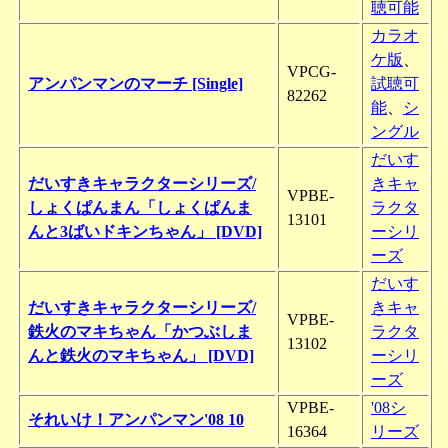
聴可能
カラオ
ケ版
、
VPCG-
アンパンマンのマーチ [Single]
試聴可
82262
能
、
シ
ングル
だいす
だいすきキャラクターシリーズ/
きキャ
VPBE-
しょくぱんまん「しょくぱんま
ラクタ
13101
んと3ばいドキンちゃん」 [DVD]
ーシリ
ーズ
だいす
だいすきキャラクターシリーズ/
きキャ
VPBE-
鉄火のマキちゃん「かつぶしま
ラクタ
13102
んと鉄火のマキちゃん」 [DVD]
ーシリ
ーズ
VPBE-
'08シ
それいけ！アンパンマン'08 10
16364
リーズ