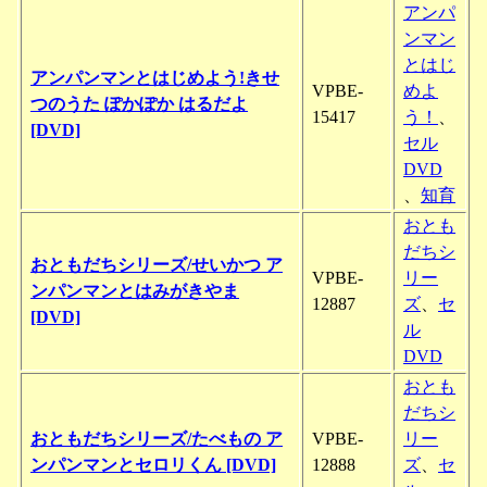
アンパ
ンマン
とはじ
アンパンマンとはじめよう!きせ
VPBE-
めよ
つのうた ぽかぽか はるだよ
15417
う！
、
[DVD]
セル
DVD
、
知育
おとも
だちシ
おともだちシリーズ/せいかつ ア
VPBE-
リー
ンパンマンとはみがきやま
12887
ズ
、
セ
[DVD]
ル
DVD
おとも
だちシ
おともだちシリーズ/たべもの ア
VPBE-
リー
ンパンマンとセロリくん [DVD]
12888
ズ
、
セ