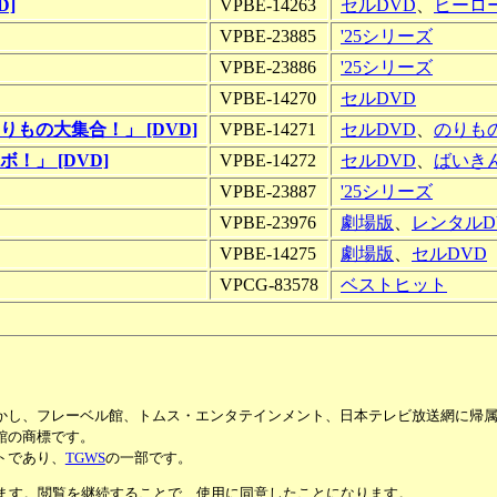
]
VPBE-14263
セルDVD
、
ヒーロ
VPBE-23885
'25シリーズ
VPBE-23886
'25シリーズ
VPBE-14270
セルDVD
もの大集合！」 [DVD]
VPBE-14271
セルDVD
、
のりも
」 [DVD]
VPBE-14272
セルDVD
、
ばいき
VPBE-23887
'25シリーズ
VPBE-23976
劇場版
、
レンタルD
VPBE-14275
劇場版
、
セルDVD
VPCG-83578
ベストヒット
かし、フレーベル館、トムス・エンタテインメント、日本テレビ放送網に帰
館の商標です。
トであり、
TGWS
の一部です。
います。閲覧を継続することで、使用に同意したことになります。