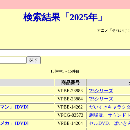
検索結果「2025年」
アニメ「それいけ
15件中1～15件目
商品番号
VPBE-23883
'25シリーズ
VPBE-23884
'25シリーズ
」 [DVD]
VPBE-14262
だいすきキャラク
VPCG-83573
劇場版
、
サウンド
」 [DVD]
VPBE-14264
セルDVD
、
ばいき