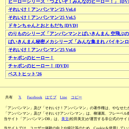
ヒーローシリーズ「つよいぞ！みんなのヒーロー！」 [DVD
それいけ！アンパンマン'25 Vol.4
それいけ！アンパンマン'25 Vol.5
ドキンちゃんとおともだち [DVD]
のりものシリーズ「アンパンマンとばいきんまん 空飛ぶのり
ばいきんまん秘密メカシリーズ「みんな集まれ バイキンロボ！
それいけ！アンパンマン'25 Vol.6
チャポンのヒーロー！
チャポンのヒーロー！ [DVD]
ベストヒット’26
共有
𝕏
Facebook
はてブ
Line
コピー
「アンパンマン」及び「それいけ！アンパンマン」の著作権は、やなせた
「アンパンマン」及び「それいけアンパンマン」は、柳瀬嵩、フレーベル
当サイト「アンパンマンDB」は、
美文
(松田美文)が運営する非公式のサイ
当サイトでは、ユーザー体験の向上や統計等のため、Cookieを使用して