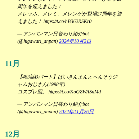
周年を迎えました！
メレッホ、メレミ、メレンゲが登場27周年を迎
えました！ https://t.co/nB362RSKr0
— アンパンマン日替わり紹介bot
(@higawari_anpan)
2024年10月2日
11月
【483話Bパート】ばいきんまんとへんそうジ
ャムおじさん(1998年)
コスプレ回。 https://t.co/KoQZWASnMd
— アンパンマン日替わり紹介bot
(@higawari_anpan)
2024年11月26日
12月