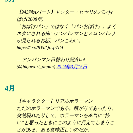
【943話Aパート】ドクター・ヒヤリのパンお
ばけ(2008年)
「おばけパン」ではなく「パンおばけ」。よく
ネタにされる怖いアンパンマンとメロンパンナ
が見られるお話。パンこわい。
https://t.co/RYdQospZdd
— アンパンマン日替わり紹介bot
(@higawari_anpan)
2024年3月15日
4月
【キャラクター】リアルホラーマン
ただのホラーマンである。暗がりであったり、
突然現れたりして、ホラーマンを本当に“怖
い”と思ったときにこのように見えてしまうこ
とがある。ある意味正しいのだが。