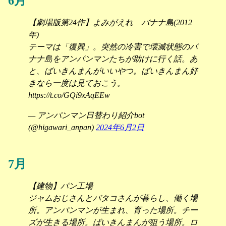
6月
【劇場版第24作】よみがえれ バナナ島(2012
年)
テーマは「復興」。突然の冷害で壊滅状態のバ
ナナ島をアンパンマンたちが助けに行く話。あ
と、ばいきんまんがいいやつ。ばいきんまん好
きなら一度は見ておこう。
https://t.co/GQi9xAqEEw
— アンパンマン日替わり紹介bot
(@higawari_anpan)
2024年6月2日
7月
【建物】パン工場
ジャムおじさんとバタコさんが暮らし、働く場
所。アンパンマンが生まれ、育った場所。チー
ズが生きる場所。ばいきんまんが狙う場所。ロ