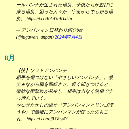
ールパンナが生まれた場所。子供たちが遊びに
来る場所。困った人々が、宇宙からでも頼る場
所。 https://t.co/KAd3oKIxUp
— アンパンマン日替わり紹介bot
(@higawari_anpan)
2024年7月4日
8月
【技】ソフトアンパンチ
相手を傷つけない「やさしいアンパンチ」。微
笑みながら腕を回転させ、軽く叩きつけると、
微妙な衝撃波が発生し、相手は力なく無傷です
っ飛んでいく。
やなせたかしの遺作『アンパンマンとリンゴぼ
うや』で最後にアンパンマンが使ったのもこ
れ。 https://t.co/rojfUVey4Y