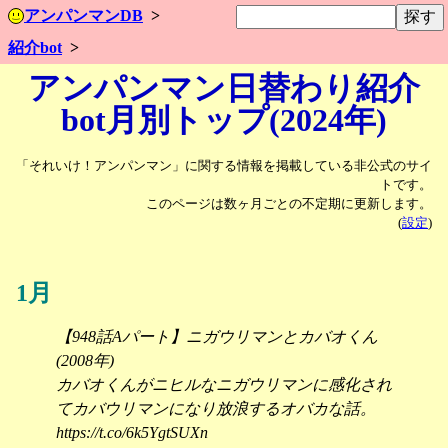
アンパンマンDB
紹介bot
アンパンマン日替わり紹介
bot月別トップ(2024年)
「それいけ！アンパンマン」に関する情報を掲載している非公式のサイ
トです。
このページは数ヶ月ごとの不定期に更新します。
(
設定
)
1月
【948話Aパート】ニガウリマンとカバオくん
(2008年)
カバオくんがニヒルなニガウリマンに感化され
てカバウリマンになり放浪するオバカな話。
https://t.co/6k5YgtSUXn