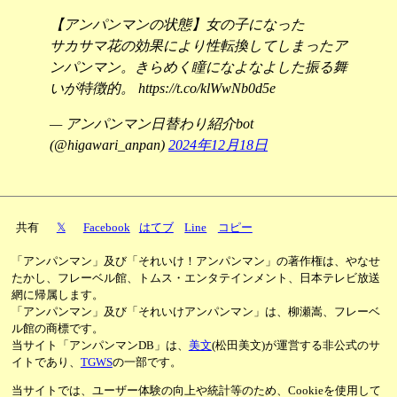
【アンパンマンの状態】女の子になった
サカサマ花の効果により性転換してしまったア
ンパンマン。きらめく瞳になよなよした振る舞
いが特徴的。 https://t.co/klWwNb0d5e
— アンパンマン日替わり紹介bot
(@higawari_anpan)
2024年12月18日
共有
𝕏
Facebook
はてブ
Line
コピー
「アンパンマン」及び「それいけ！アンパンマン」の著作権は、やなせ
たかし、フレーベル館、トムス・エンタテインメント、日本テレビ放送
網に帰属します。
「アンパンマン」及び「それいけアンパンマン」は、柳瀬嵩、フレーベ
ル館の商標です。
当サイト「アンパンマンDB」は、
美文
(松田美文)が運営する非公式のサ
イトであり、
TGWS
の一部です。
当サイトでは、ユーザー体験の向上や統計等のため、Cookieを使用して