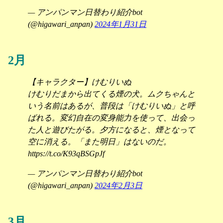
— アンパンマン日替わり紹介bot
(@higawari_anpan)
2024年1月31日
2月
【キャラクター】けむりいぬ
けむりだまから出てくる煙の犬。ムクちゃんと
いう名前はあるが、普段は「けむりいぬ」と呼
ばれる。変幻自在の変身能力を使って、出会っ
た人と遊びたがる。夕方になると、煙となって
空に消える。「また明日」はないのだ。
https://t.co/K93qBSGpJf
— アンパンマン日替わり紹介bot
(@higawari_anpan)
2024年2月3日
3月