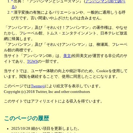
*
出典：『アンパンマンとシューズマン』
(
アンパンマンDBで調べ
る
)
*
漢字変換の有無によるバリエーションや、一般的に通用しうる呼
び方です。言い間違いやふざけたものは含みません。
「アンパンマン」及び「それいけ！アンパンマン」の著作権は、やなせ
たかし、フレーベル館、トムス・エンタテインメント、日本テレビ放送
網に帰属します。
「アンパンマン」及び「それいけアンパンマン」は、柳瀬嵩、フレーベ
ル館の商標です。
当サイト「アンパンマンDB」は、
美文
(松田美文)が運営する非公式のサ
イトであり、
TGWS
の一部です。
当サイトでは、ユーザー体験の向上や統計等のため、Cookieを使用して
います。閲覧を継続することで、使用に同意したことになります。
このページでは
Twemoji
により絵文字を表示しています。
Copyright (c) 2018 Twitter, Inc and other contributors
このサイトではアフィリエイトによる収入を得ています。
このページの履歴
2025/10/28
細かい項目を更新しました。