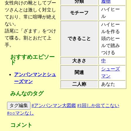
分類
履物
女性向けの靴としてブー
ハイヒー
ツさんとは激しく対立し
モチーフ
ル
ており、常に喧嘩が絶え
ない。
ハイヒー
語尾に「ざます」をつけ
ルを作る
て喋る。割とおだて上
できること
頭のヒー
手。
ルで踏み
つける
おすすめエピソー
大きさ
中
ド
シューズ
関連
アンパンマンとシュ
マン
ーズマン
二人称
あなた
みんなのタグ
タグ編集
#アンパンマン大図鑑
#1回しか出てこない
#○○マンなし
コメント