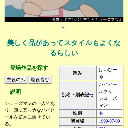
*1
美しく品があってスタイルもよくな
るらしい
登場作品を探す
はいひー
読み
る
ハイヒー
ルさん
説明
別名・別表記
*2
シューズ
シューズマンの一人であ
マン
り、頭に真っ赤なハイヒ
性別
女
ールを逆さに乗せてい
初登場
1999-07-09
る。