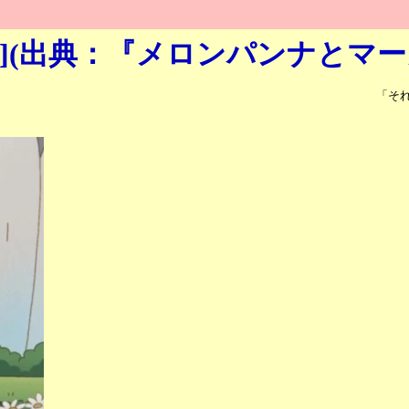
5h](出典：『メロンパンナとマ
「そ