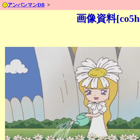
アンパンマンDB
画像資料[co