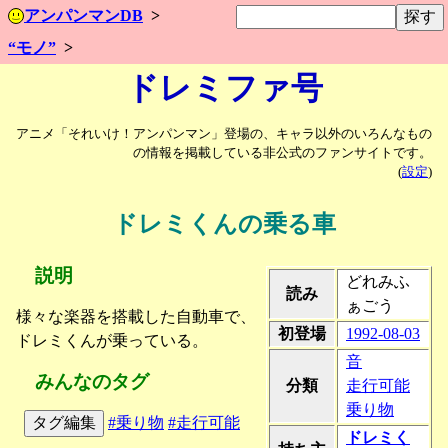
アンパンマンDB
“モノ”
ドレミファ号
アニメ「それいけ！アンパンマン」登場の、キャラ以外のいろんなもの
の情報を掲載している非公式のファンサイトです。
(
設定
)
ドレミくんの乗る車
説明
どれみふ
読み
ぁごう
様々な楽器を搭載した自動車で、
初登場
1992-08-03
ドレミくんが乗っている。
音
みんなのタグ
分類
走行可能
乗り物
タグ編集
#乗り物
#走行可能
ドレミく