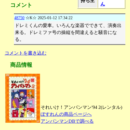
持ち主
ん
コメント
48750
☆K☆
2025-01-12 17:34:22
ドレミくんの愛車。いろんな楽器でできて、演奏出
来る。ドレミファ号の操縦を間違えると騒音にな
る。
コメントを書き込む
商品情報
それいけ！アンパンマン'94 2(レンタル)
ぽすれんの商品ページへ
アンパンマンDBで調べる