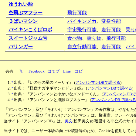
ゆうれい船
空飛ぶマフラー
飛行可能
３ばいマシン
バイキンメカ
、
変身性能
バイキンこくばロボ
宇宙飛行可能
、
走行可能
、
乗り
スイートジャム号
食べ物
、
乗り物
、
飛行可能
バリンガー
自立行動可能
、
走行可能
、
バイ
共有
𝕏
Facebook
はてブ
Line
コピー
*
出典：『いのちの星のドーリィ』
(
アンパンマンDBで調べる
)
*
出典：『怪傑ナガネギマンとドレミ姫』
(
アンパンマンDBで調べる
)
*
出典：『アンパンマンとゆかいなメンドーくん』
(
アンパンマンDB
*
出典：『アンパンマンと海賊ロブスター』
(
アンパンマンDBで調べ
「アンパンマン」及び「それいけ！アンパンマン」の著作権は、やなせた
「アンパンマン」及び「それいけアンパンマン」は、柳瀬嵩、フレーベル
当サイト「アンパンマンDB」は、
美文
(松田美文)が運営する非公式のサイ
当サイトでは、ユーザー体験の向上や統計等のため、Cookieを使用して