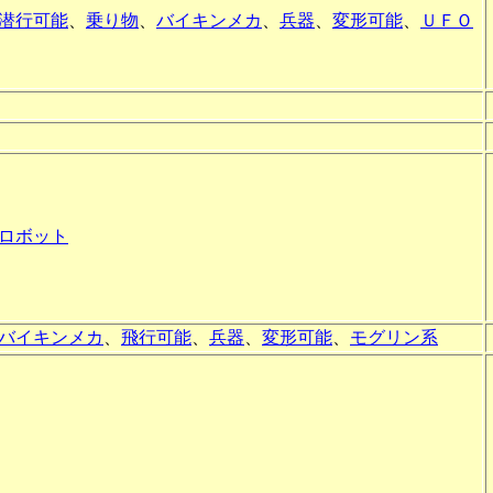
潜行可能
、
乗り物
、
バイキンメカ
、
兵器
、
変形可能
、
ＵＦＯ
ロボット
バイキンメカ
、
飛行可能
、
兵器
、
変形可能
、
モグリン系