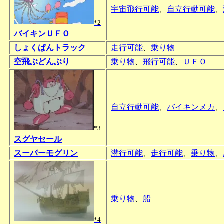
宇宙飛行可能
、
自立行動可能
、
*2
バイキンＵＦＯ
しょくぱんトラック
走行可能
、
乗り物
空飛ぶどんぶり
乗り物
、
飛行可能
、
ＵＦＯ
自立行動可能
、
バイキンメカ
、
*3
スグヤセール
スーパーモグリン
潜行可能
、
走行可能
、
乗り物
、
乗り物
、
船
*4