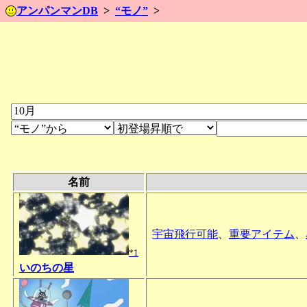
アンパンマンDB
“モノ”
名前
宇宙飛行可能
、
重要アイテム
、
*1
いのちの星