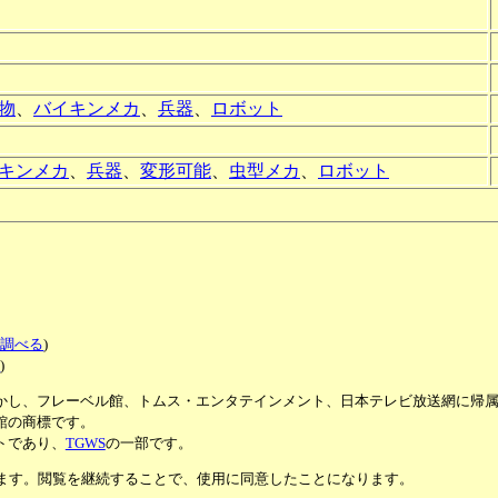
物
、
バイキンメカ
、
兵器
、
ロボット
キンメカ
、
兵器
、
変形可能
、
虫型メカ
、
ロボット
で調べる
)
る
)
かし、フレーベル館、トムス・エンタテインメント、日本テレビ放送網に帰
館の商標です。
トであり、
TGWS
の一部です。
います。閲覧を継続することで、使用に同意したことになります。