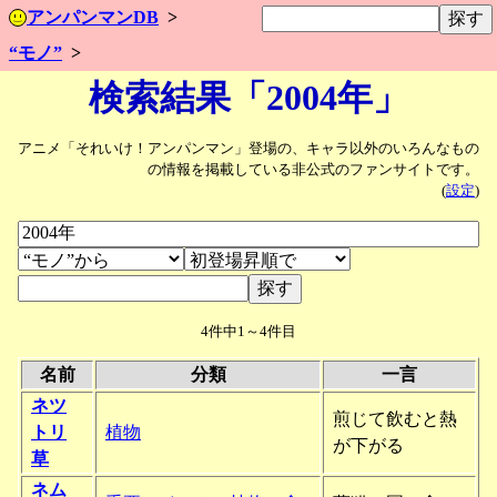
アンパンマンDB
“モノ”
検索結果「2004年」
アニメ「それいけ！アンパンマン」登場の、キャラ以外のいろんなもの
の情報を掲載している非公式のファンサイトです。
(
設定
)
4件中1～4件目
名前
分類
一言
ネツ
煎じて飲むと熱
トリ
植物
が下がる
草
ネム