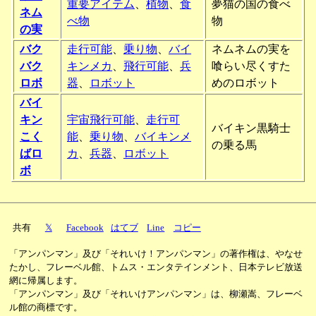
重要アイテム
、
植物
、
食
夢猫の国の食べ
ネム
べ物
物
の実
バク
走行可能
、
乗り物
、
バイ
ネムネムの実を
バク
キンメカ
、
飛行可能
、
兵
喰らい尽くすた
ロボ
器
、
ロボット
めのロボット
バイ
キン
宇宙飛行可能
、
走行可
バイキン黒騎士
こく
能
、
乗り物
、
バイキンメ
の乗る馬
ばロ
カ
、
兵器
、
ロボット
ボ
共有
𝕏
Facebook
はてブ
Line
コピー
「アンパンマン」及び「それいけ！アンパンマン」の著作権は、やなせ
たかし、フレーベル館、トムス・エンタテインメント、日本テレビ放送
網に帰属します。
「アンパンマン」及び「それいけアンパンマン」は、柳瀬嵩、フレーベ
ル館の商標です。