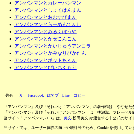
アンパンマンとカレーパンマン
アンパンマンとしょくぱんまん
アンパンマンとおむすびまん
アンパンマンとらーめんてんし
アンパンマンとみるくぼうや
アンパンマンとかぜこんこん
アンパンマンとかいじゅうアンコラ
アンパンマンとかみなりぴかたん
アンパンマンとポットちゃん
アンパンマンとぴいちくもり
共有
𝕏
Facebook
はてブ
Line
コピー
「アンパンマン」及び「それいけ！アンパンマン」の著作権は、やなせた
「アンパンマン」及び「それいけアンパンマン」は、柳瀬嵩、フレーベル
当サイト「アンパンマンDB」は、
美文
(松田美文)が運営する非公式のサイ
当サイトでは、ユーザー体験の向上や統計等のため、Cookieを使用して