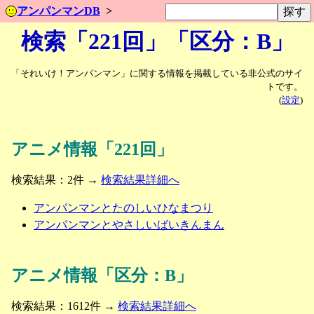
アンパンマンDB
検索「221回」「区分：B」
「それいけ！アンパンマン」に関する情報を掲載している非公式のサイ
トです。
(
設定
)
アニメ情報「221回」
検索結果：2件 →
検索結果詳細へ
アンパンマンとたのしいひなまつり
アンパンマンとやさしいばいきんまん
アニメ情報「区分：B」
検索結果：1612件 →
検索結果詳細へ