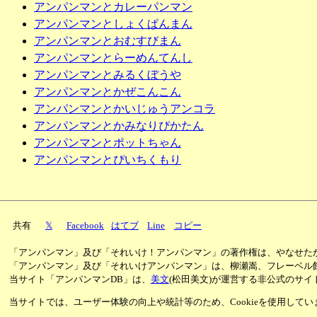
アンパンマンとカレーパンマン
アンパンマンとしょくぱんまん
アンパンマンとおむすびまん
アンパンマンとらーめんてんし
アンパンマンとみるくぼうや
アンパンマンとかぜこんこん
アンパンマンとかいじゅうアンコラ
アンパンマンとかみなりぴかたん
アンパンマンとポットちゃん
アンパンマンとぴいちくもり
共有
𝕏
Facebook
はてブ
Line
コピー
「アンパンマン」及び「それいけ！アンパンマン」の著作権は、やなせた
「アンパンマン」及び「それいけアンパンマン」は、柳瀬嵩、フレーベル
当サイト「アンパンマンDB」は、
美文
(松田美文)が運営する非公式のサイ
当サイトでは、ユーザー体験の向上や統計等のため、Cookieを使用して