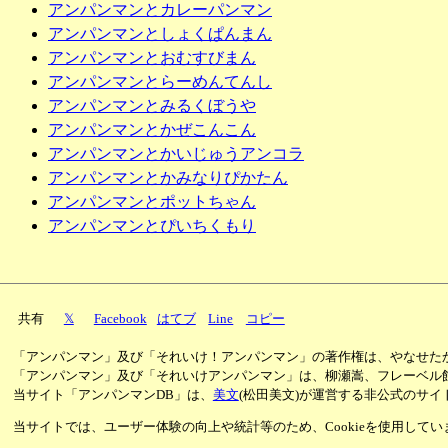
アンパンマンとカレーパンマン
アンパンマンとしょくぱんまん
アンパンマンとおむすびまん
アンパンマンとらーめんてんし
アンパンマンとみるくぼうや
アンパンマンとかぜこんこん
アンパンマンとかいじゅうアンコラ
アンパンマンとかみなりぴかたん
アンパンマンとポットちゃん
アンパンマンとぴいちくもり
共有
𝕏
Facebook
はてブ
Line
コピー
「アンパンマン」及び「それいけ！アンパンマン」の著作権は、やなせた
「アンパンマン」及び「それいけアンパンマン」は、柳瀬嵩、フレーベル
当サイト「アンパンマンDB」は、
美文
(松田美文)が運営する非公式のサイ
当サイトでは、ユーザー体験の向上や統計等のため、Cookieを使用して