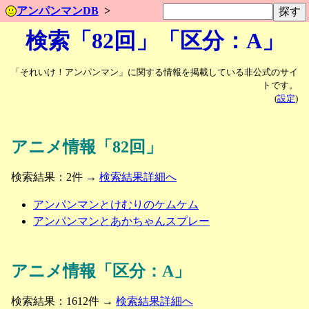
アンパンマンDB
検索「82回」「区分：A」
「それいけ！アンパンマン」に関する情報を掲載している非公式のサイ
トです。
(
設定
)
アニメ情報「82回」
検索結果：2件 →
検索結果詳細へ
アンパンマンとけむりのケムケム
アンパンマンとあかちゃんスプレー
アニメ情報「区分：A」
検索結果：1612件 →
検索結果詳細へ