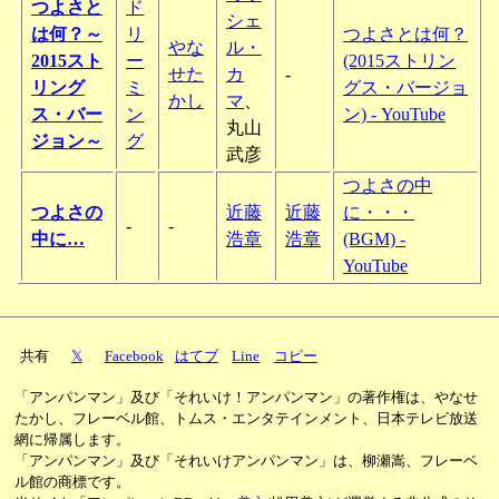
つよさと
ド
シェ
は何？～
リ
つよさとは何？
やな
ル・
2015スト
ー
(2015ストリン
せた
カ
-
リング
ミ
グス・バージョ
かし
マ
、
ス・バー
ン
ン) - YouTube
丸山
ジョン～
グ
武彦
つよさの中
つよさの
近藤
近藤
に・・・
-
-
中に…
浩章
浩章
(BGM) -
YouTube
共有
𝕏
Facebook
はてブ
Line
コピー
「アンパンマン」及び「それいけ！アンパンマン」の著作権は、やなせ
たかし、フレーベル館、トムス・エンタテインメント、日本テレビ放送
網に帰属します。
「アンパンマン」及び「それいけアンパンマン」は、柳瀬嵩、フレーベ
ル館の商標です。