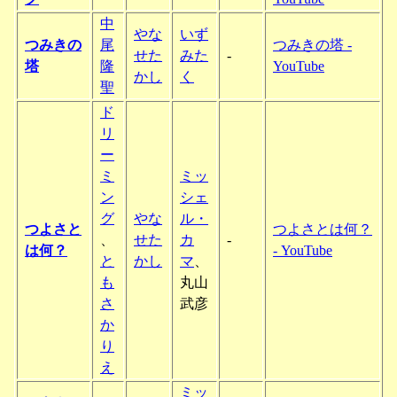
中
やな
いず
つみきの
尾
つみきの塔 -
せた
みた
-
塔
隆
YouTube
かし
く
聖
ド
リ
ー
ミ
ミッ
ン
シェ
グ
やな
ル・
つよさと
つよさとは何？
、
せた
カ
-
は何？
- YouTube
と
かし
マ
、
も
丸山
さ
武彦
か
り
え
ミッ