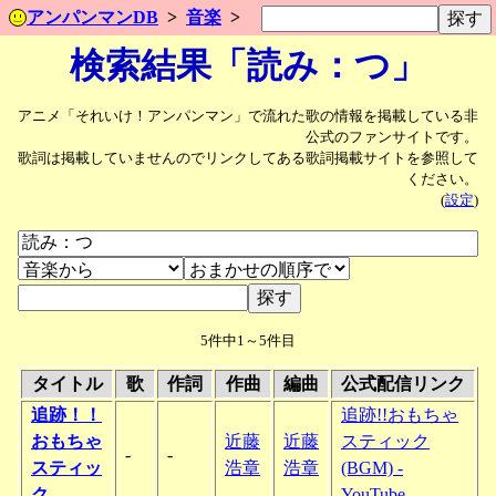
アンパンマンDB
音楽
検索結果「読み：つ」
アニメ「それいけ！アンパンマン」で流れた歌の情報を掲載している非
公式のファンサイトです。
歌詞は掲載していませんのでリンクしてある歌詞掲載サイトを参照して
ください。
(
設定
)
5件中1～5件目
タイトル
歌
作詞
作曲
編曲
公式配信リンク
追跡！！
追跡!!おもちゃ
おもちゃ
近藤
近藤
スティック
-
-
スティッ
浩章
浩章
(BGM) -
ク
YouTube