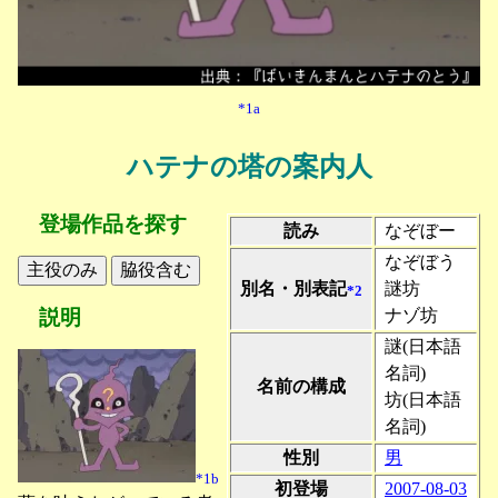
*1a
ハテナの塔の案内人
登場作品を探す
読み
なぞぼー
なぞぼう
別名・別表記
謎坊
*2
ナゾ坊
説明
謎(日本語
名詞)
名前の構成
坊(日本語
名詞)
性別
男
*1b
初登場
2007-08-03