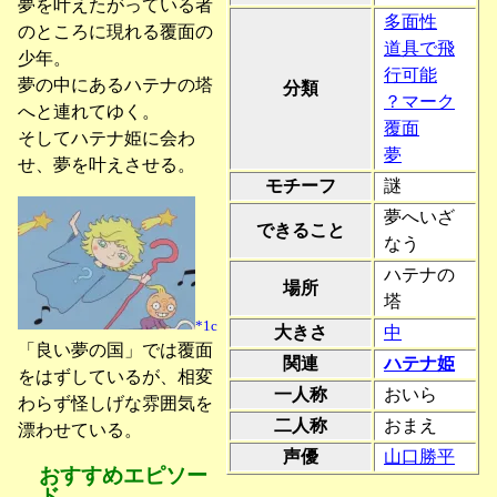
夢を叶えたがっている者
多面性
のところに現れる覆面の
道具で飛
少年。
行可能
夢の中にあるハテナの塔
分類
？マーク
へと連れてゆく。
覆面
そしてハテナ姫に会わ
夢
せ、夢を叶えさせる。
モチーフ
謎
夢へいざ
できること
なう
ハテナの
場所
塔
*1c
大きさ
中
「良い夢の国」では覆面
関連
ハテナ姫
をはずしているが、相変
一人称
おいら
わらず怪しげな雰囲気を
二人称
おまえ
漂わせている。
声優
山口勝平
おすすめエピソー
ド