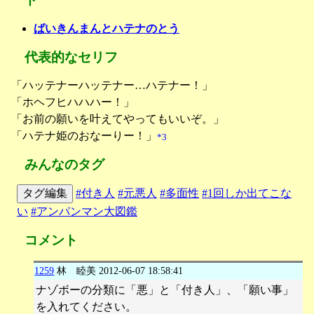
ばいきんまんとハテナのとう
代表的なセリフ
「ハッテナーハッテナー…ハテナー！」
「ホヘフヒハハハー！」
「お前の願いを叶えてやってもいいぞ。」
「ハテナ姫のおなーりー！」
*3
みんなのタグ
タグ編集
#付き人
#元悪人
#多面性
#1回しか出てこな
い
#アンパンマン大図鑑
コメント
1259
林 睦美
2012-06-07 18:58:41
ナゾボーの分類に「悪」と「付き人」、「願い事」
を入れてください。