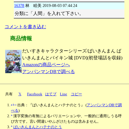
16378
林 睦美
2019-08-03 07:44:24
分類に「人間」を入れて下さい。
コメントを書き込む
商品情報
だいすきキャラクターシリーズ/ばいきんまん ば
いきんまんとバイキン城 [DVD](初登場話を収録)
Amazonの商品ページへ
アンパンマンDBで調べる
共有
𝕏
Facebook
はてブ
Line
コピー
a
b
c
出典：『ばいきんまんとハテナのとう』
(
アンパンマンDBで調
べる
)
*
漢字変換の有無によるバリエーションや、一般的に通用しうる呼
び方です。言い間違いやふざけたものは含みません。
*
ばいきんまんとハテナのとう