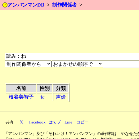
アンパンマンDB
制作関係者
名前
性別
分類
根谷美智子
女
声優
共有
𝕏
Facebook
はてブ
Line
コピー
「アンパンマン」及び「それいけ！アンパンマン」の著作権は、やなせた