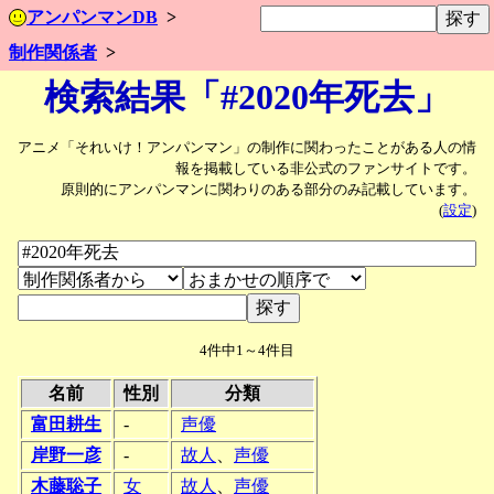
アンパンマンDB
制作関係者
検索結果「#2020年死去」
アニメ「それいけ！アンパンマン」の制作に関わったことがある人の情
報を掲載している非公式のファンサイトです。
原則的にアンパンマンに関わりのある部分のみ記載しています。
(
設定
)
4件中1～4件目
名前
性別
分類
富田耕生
-
声優
岸野一彦
-
故人
、
声優
木藤聡子
女
故人
、
声優