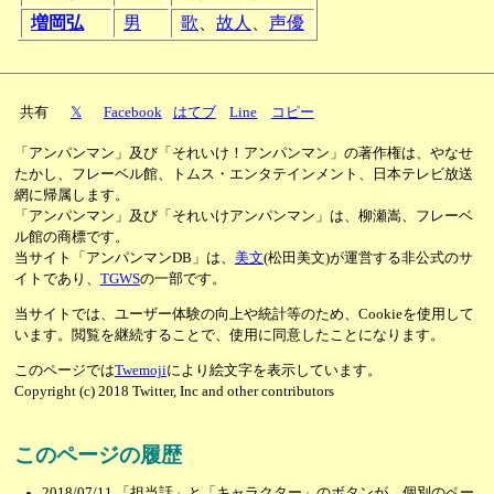
増岡弘
男
歌
、
故人
、
声優
共有
𝕏
Facebook
はてブ
Line
コピー
「アンパンマン」及び「それいけ！アンパンマン」の著作権は、やなせ
たかし、フレーベル館、トムス・エンタテインメント、日本テレビ放送
網に帰属します。
「アンパンマン」及び「それいけアンパンマン」は、柳瀬嵩、フレーベ
ル館の商標です。
当サイト「アンパンマンDB」は、
美文
(松田美文)が運営する非公式のサ
イトであり、
TGWS
の一部です。
当サイトでは、ユーザー体験の向上や統計等のため、Cookieを使用して
います。閲覧を継続することで、使用に同意したことになります。
このページでは
Twemoji
により絵文字を表示しています。
Copyright (c) 2018 Twitter, Inc and other contributors
このページの履歴
2018/07/11
「担当話」と「キャラクター」のボタンが、個別のペー