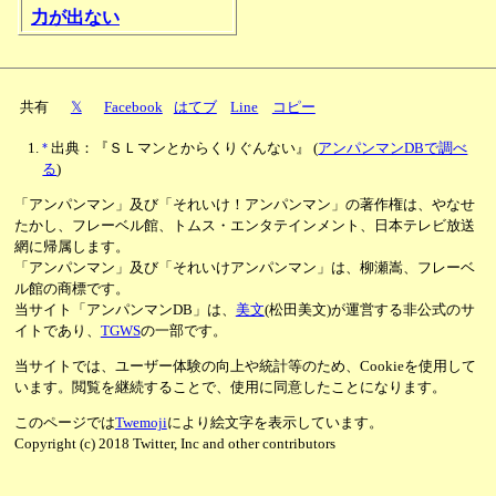
力が出ない
共有
𝕏
Facebook
はてブ
Line
コピー
*
出典：『ＳＬマンとからくりぐんない』
(
アンパンマンDBで調べ
る
)
「アンパンマン」及び「それいけ！アンパンマン」の著作権は、やなせ
たかし、フレーベル館、トムス・エンタテインメント、日本テレビ放送
網に帰属します。
「アンパンマン」及び「それいけアンパンマン」は、柳瀬嵩、フレーベ
ル館の商標です。
当サイト「アンパンマンDB」は、
美文
(松田美文)が運営する非公式のサ
イトであり、
TGWS
の一部です。
当サイトでは、ユーザー体験の向上や統計等のため、Cookieを使用して
います。閲覧を継続することで、使用に同意したことになります。
このページでは
Twemoji
により絵文字を表示しています。
Copyright (c) 2018 Twitter, Inc and other contributors