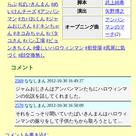
脚本
武上純希
らぶ
#ばいきんまん
#め
演出
矢野博之
いけんチーズ
#アンパン
マン
#カバおくん
#ジャ
アンパン
ムおじさん
#ドキンちゃ
オープニング曲
マンのマ
ん
#ネコみちゃん
#バタ
ーチ
(2)
コさん
#パン工場
#ピョ
ンきちくん
#優しいハロウィンマン
#初登場
#尻尾に気
づく
#顔交換無し
コメント
2569
ななしまん
2012-10-30 16:49:27
ジャムおじさんはアンパンマンたちにハロウィンマ
ンの伝説を話してくれました。
2570
ななしまん
2012-10-30 16:50:09
それをこっそり聞いていたばいきんまんはハロウィ
ンマンの振りをして子供たちから取ろうとして…
コメントを書き込む