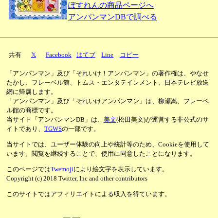
ぽすれんの商品ページへ
アンパンマンDBで調べる
共有
𝕏
Facebook
はてブ
Line
コピー
「アンパンマン」及び「それいけ！アンパンマン」の著作権は、やなせ
たかし、フレーベル館、トムス・エンタテインメント、日本テレビ放送
網に帰属します。
「アンパンマン」及び「それいけアンパンマン」は、柳瀬嵩、フレーベ
ル館の商標です。
当サイト「アンパンマンDB」は、
美文
(松田美文)が運営する非公式のサ
イトであり、
TGWS
の一部です。
当サイトでは、ユーザー体験の向上や統計等のため、Cookieを使用して
います。閲覧を継続することで、使用に同意したことになります。
このページでは
Twemoji
により絵文字を表示しています。
Copyright (c) 2018 Twitter, Inc and other contributors
このサイトではアフィリエイトによる収入を得ています。