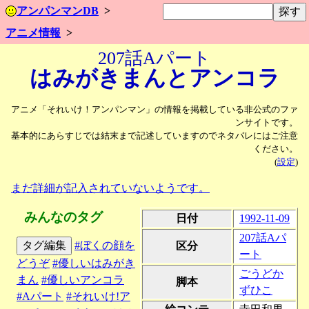
アンパンマンDB
アニメ情報
207話Aパート
はみがきまんと
アンコラ
アニメ「それいけ！アンパンマン」の情報を掲載している非公式のファ
ンサイトです。
基本的にあらすじでは結末まで記述していますのでネタバレにはご注意
ください。
(
設定
)
まだ詳細が記入されていないようです。
みんなのタグ
日付
1992-11-09
207話Aパ
タグ編集
#ぼくの顔を
区分
ート
どうぞ
#優しいはみがき
ごうどか
まん
#優しいアンコラ
脚本
ずひこ
#Aパート
#それいけ!ア