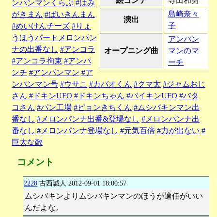
絵コンテ
寺田和男
ンパンマンくらぶ
#はみ
島崎奈々
がきまん
#ばいきんまん
演出
子
#めいけんチーズ
#りょ
うほうパートメロンパン
アンパン
ナの出番なし
#アンコラ
オープニング曲
マンのマ
#アンコラ拘束
#アンパ
ーチ
ンチ
#アンパンマン
#ア
ンパンマン号
#ウサこ
#カバオくん
#クマ太
#ジャムおじ
さん
#ドキンUFO
#ドキンちゃん
#バイキンUFO
#バタ
コさん
#パン工場
#ピョンきちくん
#ムシバキンマン出
番なし
#メロンパンナ出番&登場なし
#メロンパンナ出
番なし
#メロンパンナ登場なし
#元気百倍
#力が出ない
#
巨大な敵
コメント
2228
古西誠人
2012-09-01 18:00:57
ムシバキンよりムシバキンマンのほうが適任がいい
んだよな。