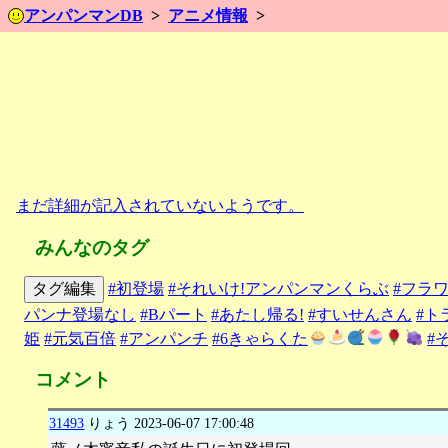
アンパンマンDB
アニメ情報
まだ詳細が記入されていないようです。
みんなのタグ
タグ編集
#初登場
#それいけ!アンパンマンくらぶ
#フラ
パンナ登場なし
#Bパート
#あたし帰る!
#すいせんさん
#ト
姫
#元気百倍
#アンパンチ
#6きゃらくた
#
コメント
31493
りょう
2023-06-07 17:00:48