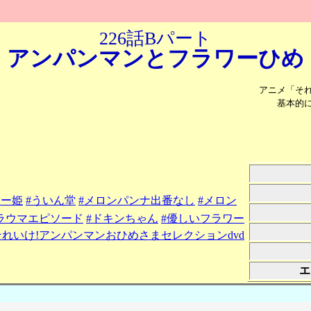
226話Bパート
アンパンマンと
フラワーひめ
アニメ「そ
基本的
ワー姫
#ういん堂
#メロンパンナ出番なし
#メロン
ラウマエピソード
#ドキンちゃん
#優しいフラワー
それいけ!アンパンマンおひめさまセレクションdvd
エ