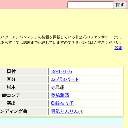
れいけ！アンパンマン」の情報を掲載している非公式のファンサイトです。
にあらすじでは結末まで記述していますのでネタバレにはご注意ください。
(
設定
)
日付
1993-04-05
区分
226話Bパート
脚本
寺島想
絵コンテ
奥脇雅晴
演出
島崎奈々子
ンディング曲
勇気りんりん
(4)