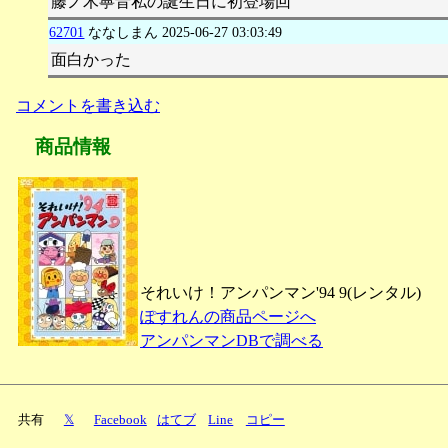
藤ノ木寧音私の誕生日に初登場回
62701
ななしまん
2025-06-27 03:03:49
面白かった
コメントを書き込む
商品情報
それいけ！アンパンマン'94 9(レンタル)
ぽすれんの商品ページへ
アンパンマンDBで調べる
共有
𝕏
Facebook
はてブ
Line
コピー