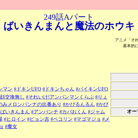
249話Aパート
ばいきんまんと
魔法のホウキ
アニメ「そ
基本的
ンマン
#ドキンUFO
#ドキンちゃん
#バイキンUFO
#顔交換無し
#それいけ!アンパンマンくらぶ
#りょ
トのみメロンパンナの出番あり
#かびるんるん
#かび
オー
そばいきんまん
#アンパンチ
#カバおくん
#ジャム
場
#ヒロイン
#ピョン吉
#ペコリン
#マゴマジョ
#メ
ョ
#魔女