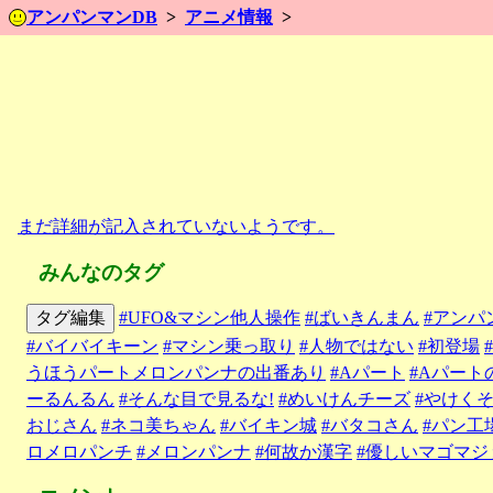
アンパンマンDB
アニメ情報
まだ詳細が記入されていないようです。
みんなのタグ
タグ編集
#UFO&マシン他人操作
#ばいきんまん
#アンパ
#バイバイキーン
#マシン乗っ取り
#人物ではない
#初登場
うほうパートメロンパンナの出番あり
#Aパート
#Aパー
ーるんるん
#そんな目で見るな!
#めいけんチーズ
#やけく
おじさん
#ネコ美ちゃん
#バイキン城
#バタコさん
#パン工
ロメロパンチ
#メロンパンナ
#何故か漢字
#優しいマゴマジ