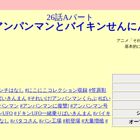
26話Aパート
アンパンマンと
バイキンせんに
アニメ「そ
基本的
ンチはなし
#にこにこコレクション収録
#笠原彰
ばいきんまん
#それいけ!アンパンマンくらぶ
#ばい
ンパンマン
#アンパンマンに復讐!
#アンパンマン号
ンUFO
#ドキンUFO一緒乗りばいきんまん
#バイキ
なし
#バタコさん
#パン工場
#初登場
#大量増殖
#
オー