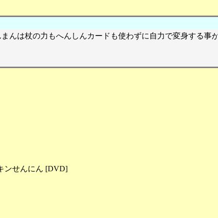
んまんは杖の力もへんしんカードも使わずに自力で変身する事
せんにん [DVD]