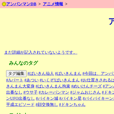
アンパンマンDB
アニメ情報
まだ詳細が記入されていないようです。
みんなのタグ
タグ編集
#ばいきん仙人
#ばいきんまん
#今回は、アンパ
#Aパート
#あつい
#いくぞ!ばいきんまん
#お仕置きされる
きんまん大変身
#ばいきんまん拘束
#めいけんチーズ
#ア
出番なし
#ウサ子
#カレーパンマン
#ジャムおじさん
#ドキ
ンUFO出番なし
#バイキン城
#バイキン星
#バイバイキーン
平成エピソード
#顔交換無し
#ドキンちゃん