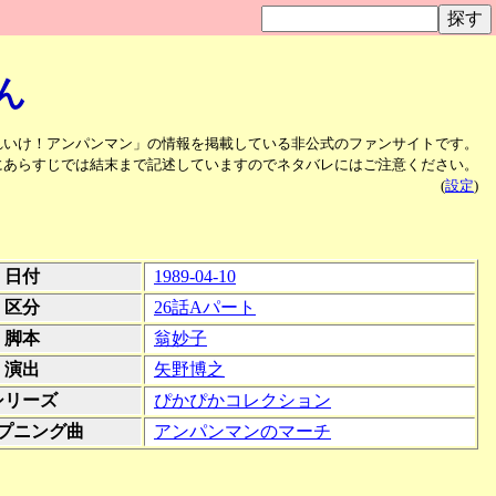
ん
れいけ！アンパンマン」の情報を掲載している非公式のファンサイトです。
にあらすじでは結末まで記述していますのでネタバレにはご注意ください。
(
設定
)
日付
1989-04-10
区分
26話Aパート
脚本
翁妙子
演出
矢野博之
シリーズ
ぴかぴかコレクション
プニング曲
アンパンマンのマーチ