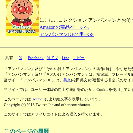
にこにこコレクション アンパンマンとおそうじ
Amazonの商品ページへ
アンパンマンDBで調べる
共有
𝕏
Facebook
はてブ
Line
コピー
「アンパンマン」及び「それいけ！アンパンマン」の著作権は、やなせた
「アンパンマン」及び「それいけアンパンマン」は、柳瀬嵩、フレーベル
当サイト「アンパンマンDB」は、
美文
(松田美文)が運営する非公式のサイ
当サイトでは、ユーザー体験の向上や統計等のため、Cookieを使用して
このページでは
Twemoji
により絵文字を表示しています。
Copyright (c) 2018 Twitter, Inc and other contributors
このサイトではアフィリエイトによる収入を得ています。
このページの履歴