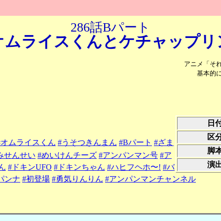
286話Bパート
オムライスくんと
ケチャップリ
アニメ「そ
基本的
日
区
#オムライスくん
#うそつきんまん
#Bパート
#ざま
脚
みせんせい
#めいけんチーズ
#アンパンマン号
#ア
演
ん
#ドキンUFO
#ドキンちゃん
#ハヒフヘホ〜!
#バ
パンナ
#初登場
#勇気りんりん
#アンパンマンチャンネル