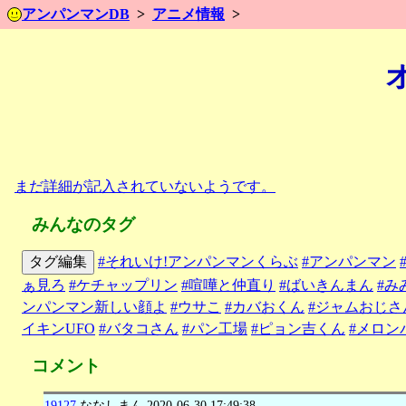
アンパンマンDB
アニメ情報
まだ詳細が記入されていないようです。
みんなのタグ
タグ編集
#それいけ!アンパンマンくらぶ
#アンパンマン
ぁ見ろ
#ケチャップリン
#喧嘩と仲直り
#ばいきんまん
#み
ンパンマン新しい顔よ
#ウサこ
#カバおくん
#ジャムおじさ
イキンUFO
#バタコさん
#パン工場
#ピョン吉くん
#メロン
コメント
19127
ななしまん
2020-06-30 17:49:38