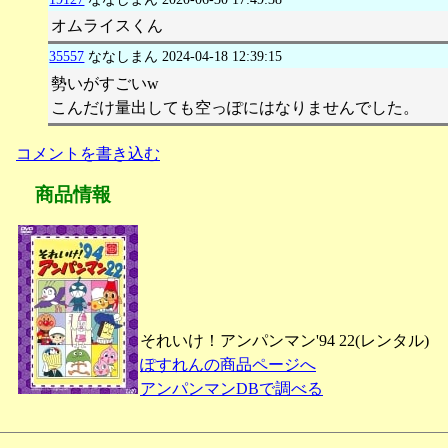
オムライスくん
35557
ななしまん
2024-04-18 12:39:15
勢いがすごいw
こんだけ量出しても空っぽにはなりませんでした。
コメントを書き込む
商品情報
それいけ！アンパンマン'94 22(レンタル)
ぽすれんの商品ページへ
アンパンマンDBで調べる