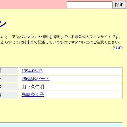
ン
れいけ！アンパンマン」の情報を掲載している非公式のファンサイトです。
にあらすじでは結末まで記述していますのでネタバレにはご注意ください。
(
設定
)
付
1994-06-13
分
286話Bパート
本
山下久仁明
出
島崎奈々子