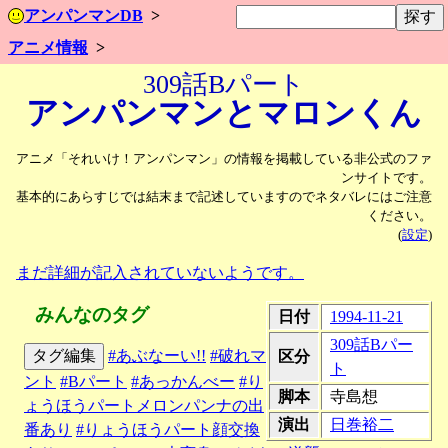
アンパンマンDB
アニメ情報
309話Bパート
アンパンマンと
マロンくん
アニメ「それいけ！アンパンマン」の情報を掲載している非公式のファ
ンサイトです。
基本的にあらすじでは結末まで記述していますのでネタバレにはご注意
ください。
(
設定
)
まだ詳細が記入されていないようです。
みんなのタグ
日付
1994-11-21
309話Bパー
タグ編集
#あぶなーい!!
#破れマ
区分
ト
ント
#Bパート
#あっかんべー
#り
脚本
寺島想
ょうほうパートメロンパンナの出
演出
日巻裕二
番あり
#りょうほうパート顔交換