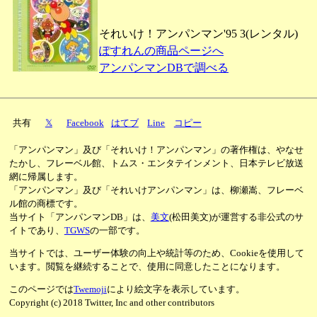
それいけ！アンパンマン'95 3(レンタル)
ぽすれんの商品ページへ
アンパンマンDBで調べる
共有
𝕏
Facebook
はてブ
Line
コピー
「アンパンマン」及び「それいけ！アンパンマン」の著作権は、やなせ
たかし、フレーベル館、トムス・エンタテインメント、日本テレビ放送
網に帰属します。
「アンパンマン」及び「それいけアンパンマン」は、柳瀬嵩、フレーベ
ル館の商標です。
当サイト「アンパンマンDB」は、
美文
(松田美文)が運営する非公式のサ
イトであり、
TGWS
の一部です。
当サイトでは、ユーザー体験の向上や統計等のため、Cookieを使用して
います。閲覧を継続することで、使用に同意したことになります。
このページでは
Twemoji
により絵文字を表示しています。
Copyright (c) 2018 Twitter, Inc and other contributors