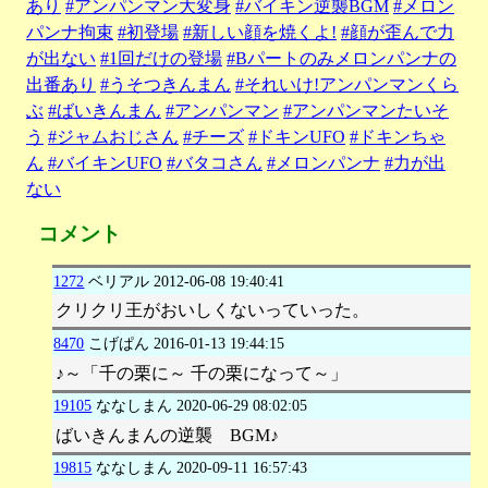
あり
#アンパンマン大変身
#バイキン逆襲BGM
#メロン
パンナ拘束
#初登場
#新しい顔を焼くよ!
#顔が歪んで力
が出ない
#1回だけの登場
#Bパートのみメロンパンナの
出番あり
#うそつきんまん
#それいけ!アンパンマンくら
ぶ
#ばいきんまん
#アンパンマン
#アンパンマンたいそ
う
#ジャムおじさん
#チーズ
#ドキンUFO
#ドキンちゃ
ん
#バイキンUFO
#バタコさん
#メロンパンナ
#力が出
ない
コメント
1272
ベリアル
2012-06-08 19:40:41
クリクリ王がおいしくないっていった。
8470
こげぱん
2016-01-13 19:44:15
♪～「千の栗に～ 千の栗になって～」
19105
ななしまん
2020-06-29 08:02:05
ばいきんまんの逆襲 BGM♪
19815
ななしまん
2020-09-11 16:57:43