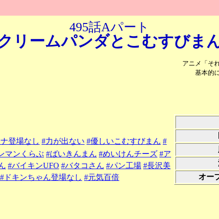
495話Aパート
クリームパンダと
こむすびま
アニメ「そ
基本的
ンナ登場なし
#力が出ない
#優しいこむすびまん
#
パンマンくらぶ
#ばいきんまん
#めいけんチーズ
#ア
ん
#バイキンUFO
#バタコさん
#パン工場
#長沢美
オー
#ドキンちゃん登場なし
#元気百倍