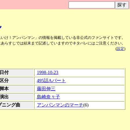
ん
れいけ！アンパンマン」の情報を掲載している非公式のファンサイトです。
にあらすじでは結末まで記述していますのでネタバレにはご注意ください。
(
設定
)
日付
1998-10-23
区分
495話Aパート
脚本
藤田伸三
演出
島崎奈々子
プニング曲
アンパンマンのマーチ
(6)