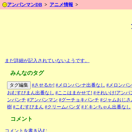
アンパンマンDB
アニメ情報
まだ詳細が記入されていないようです。
みんなのタグ
タグ編集
#させるか!
#メロンパンナ出番なし
#メロンパ
おむすびまん出番なし
#ここはまかせて!
#それいけ!アン
ンパンチ
#アンパンマン
#グーチョキパンチ
#ジャムおじさ
樹
#こむすびまん
#クリームパンダ
#ドキンちゃん出番なし
コメント
コメントを書き込む