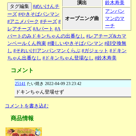
演出
鈴木寿美
タグ編集
#めいけんチ
アンパン
ーズ
#やきそばパンマン
オープニング曲
マンのマ
#アニメパーク
#チーズ
#
ーチ
レアチーズ
#Aパート
#A
パートのみドキンちゃんの出番なし
#レアチーズ&カマ
ンベールくん拘束
#優しいやきそばパンマン
#顔交換無
し
#それいけ!アンパンマンくらぶ
#ガジェット
#ドキン
ちゃん出番なし
#ドキンちゃん登場なし
#鈴木寿美
コメント
25141
たい焼き
2022-04-09 23:23:42
ドキンちゃん登場せず
コメントを書き込む
商品情報