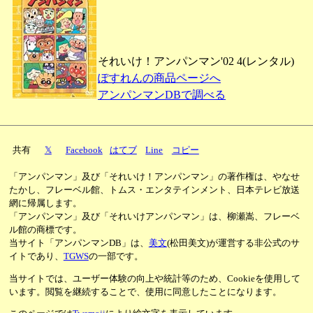
それいけ！アンパンマン'02 4(レンタル)
ぽすれんの商品ページへ
アンパンマンDBで調べる
共有
𝕏
Facebook
はてブ
Line
コピー
「アンパンマン」及び「それいけ！アンパンマン」の著作権は、やなせ
たかし、フレーベル館、トムス・エンタテインメント、日本テレビ放送
網に帰属します。
「アンパンマン」及び「それいけアンパンマン」は、柳瀬嵩、フレーベ
ル館の商標です。
当サイト「アンパンマンDB」は、
美文
(松田美文)が運営する非公式のサ
イトであり、
TGWS
の一部です。
当サイトでは、ユーザー体験の向上や統計等のため、Cookieを使用して
います。閲覧を継続することで、使用に同意したことになります。